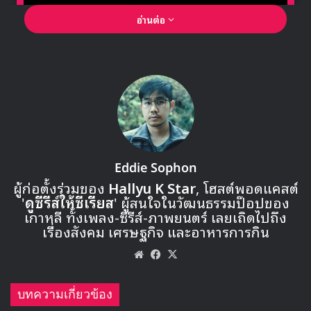
อ่านต่อ
🎙GYUBIN ปลื้มเมืองไทยขนาดไหน? ถึงกลับมาถ่าย
MV เพลงใหม่ LIKE U 100 ที่กรุงเทพ
▶ คลิกดูสัมภาษณ์พิเศษ
Eddie Sophon
ผู้ก่อตั้งร่วมของ
Hallyu K Star
, โฮสต์พอดแคสต์
Yeri – Red Velvet
'
ดูซีรีส์ให้ซีเรียส
' ผู้สนใจในวัฒนธรรมป๊อปของ
เกาหลี ทั้งเพลง-ซีรีส์-ภาพยนตร์ เลยเถิดไปถึง
เรื่องสังคม เศรษฐกิจ และอาหารการกิน
Website
Facebook
X
Rothy
บทความเกี่ยวข้อง