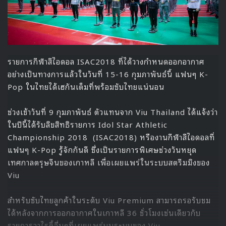
Hyunjun – IZ