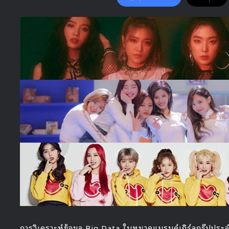
การวิเคราะห์ข้อมูล Big Data ในหมวดแบรนด์เกิร์ลกรุ๊ปประจ