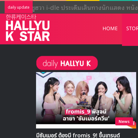
ADOR ชี้แจงกิจกรรมของ NewJeans ‘ยั
daily update
HOME
STO
News
มีซัมเมอร์ ต้องมี fromis_9! ขึ้นเทรนด์