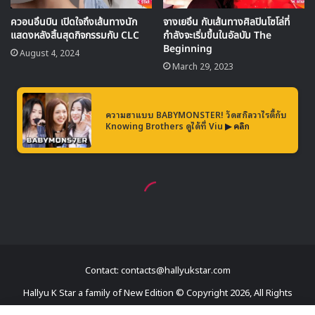
Contact: contacts@hallyukstar.com
Hallyu K Star a family of New Edition © Copyright 2026, All Rights
Reserved