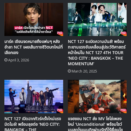
อัลบั้มเต็ม NCT 2018 Empathy จะถูกปล่อยออกมาในวันที่
14 มีนาคมนี้ และในวันเดียวกันนี้ มิวสิควีดีโอเพลง ‘TOUCH’
จะถูกปล่อยออกมาในเวลาเที่ยงคืนของเกาหลี (4ทุ่มของไทย)
ก่อนที่พวกเค้าจะปล่อยเพลงออกมาเวลา 6 โมงเย็นของเกาหลี
(4โมงเย็นของไทย)
มาร์ค เขียนจดหมายถึงแฟนๆ หลัง
NCT 127 ระเบิดความมันส์! พร้อม
อำลา NCT เผยเส้นทางชีวิตบทใหม่ที่
ทะยานแรงขับเคลื่อนสู่ประวัติศาสตร์
เลือกเอง
หน้าใหม่ใน NCT 127 4TH TOUR
โดยในเพลงนี้มีสมาชิกที่ทำการโปรโมตทั้งหมด 9 คน คือ
แทยง
‘NEO CITY : BANGKOK – THE
April 3, 2026
มาร์ค แจฮยอน วินวิน แทอิล โดยอง ยูตะ จอห์นนี่
และ
แฮ
MOMENTUM’
ชาน
ซึ่งปล่อย
รูปทีเซอร์ทั้งแบบเดี่ยว
และกลุ่มออกมาให้ได้ชมกัน
March 20, 2025
แล้ว
NCT 127 เปิดฉากทัวร์ครั้งใหม่แรง
แจฮยอน NCT ส่ง MV โซโล่เพลง
มิดไมล์! พร้อมลุยต่อ ‘NEO CITY:
ใหม่ ‘Unconditional’ พร้อมโชว์
BANGKOK – THE
มุมสุดโรแมนติกผ่านรักที่ไร้เงื่อนไข