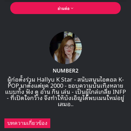
อ่านต่อ
NUMBER2
ผู้ก่อตั้งร่วม Hallyu K Star - สนับสนุนไอดอล K-
POP มาตั้งแต่ยุค 2000 - ชอบความบันเทิงหลาย
แบบทั้ง ฟัง ดู อ่าน กิน เล่น - เป็นผู้ไกล่เกลี่ย INFP
- ที่เปิดใจกว้าง จึงทำให้บังเอิญได้พบเมนใหม่อยู่
🎙GYUBIN ปลื้มเมืองไทยขนาดไหน? ถึงกลับมาถ่าย
เสมอ..
MV เพลงใหม่ LIKE U 100 ที่กรุงเทพ
บทความเกี่ยวข้อง
▶ คลิกดูสัมภาษณ์พิเศษ