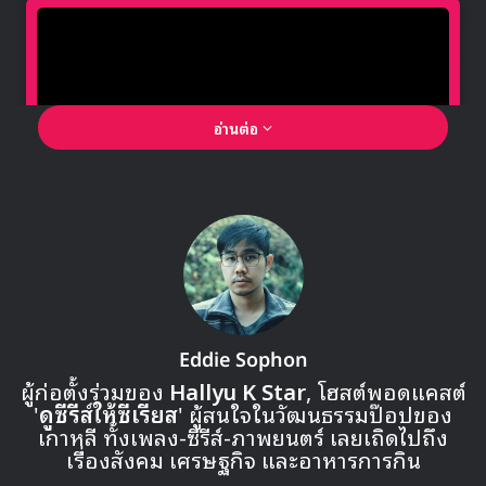
แจฮยอน