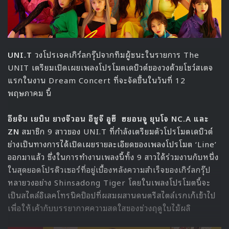
UNI.T
วงโปรเจคเกิร์ลกรุ๊ปจากทีมผู้ชนะในรายการ The
UNIT เตรียมเปิดเผยเพลงโปรโมตเดบิวต์ของวงด้วยโชว์สเตจ
แรกในงาน Dream Concert ที่จะจัดขึ้นในวันที่ 12
พฤษภาคม นี้
อึยจิน เยบิน ยางจีวอน อีซูจี อูฮี ฮยอนจู ยุนโจ NC.A และ
ZN
สมาชิก 9 สาวของ UNI.T ที่กำลังเตรียมตัวโปรโมตเดบิวต์
ย่างเป็นทางการได้เปิดเผยรายละเอียดของเพลงโปรโมต ‘Line’
ออกมาแล้ว ซึ่งในการทำงานเพลงนี้ทั้ง 9 สาวได้ร่วมงานกับหนึ่ง
ในสุดยอดโปรดิวเซอร์ที่อยู่เบื้องหลังความสำเร็จของเกิร์ลกรุ๊ป
หลายวงอย่าง Shinsadong Tiger โดยในเพลงโปรโมตนี้จะ
เป็นสไตล์อิเลคโทรนิคป็อปที่ผสมผสานดนตรีสไตล์เรกเก้เข้าไป
เพื่อให้เค้ากับบรรยากาศความสดใสของช่วงฤดูใบไม้ผลิ