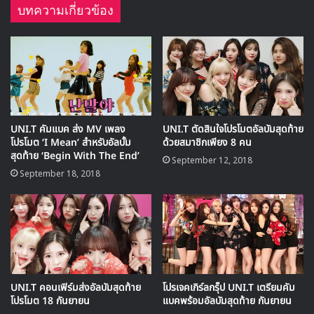
บทความเกี่ยวข้อง
🎙GYUBIN ปลื้มเมืองไทยขนาดไหน? ถึงกลับมาถ่าย
MV เพลงใหม่ LIKE U 100 ที่กรุงเทพ
UNI.T คัมแบค ส่ง MV เพลง
UNI.T ตัดสินใจโปรโมตอัลบัมสุดท้าย
▶ คลิกดูสัมภาษณ์พิเศษ
โปรโมต ‘I Mean’ สำหรับอัลบั้ม
ด้วยสมาชิกเพียง 8 คน
สุดท้าย ‘Begin With The End’
September 12, 2018
September 18, 2018
นอกจากนี้ UNI.T ยังได้ประกาศว่าพวกเธอจะเปิดเผยเพลง
โปรโมตใหม่นี้ในงาน Dream Concert ที่ โซลเวิร์ลดคัพสเต
เดียม ซึ่งจะเป็นโชว์แรกสำหรับเดบิวต์สเตจของวง
UNI.T คอนเฟิร์มส่งอัลบัมสุดท้าย
โปรเจคเกิร์ลกรุ็ป UNI.T เตรียมคัม
โปรโมต 18 กันยายน
แบคพร้อมอัลบัมสุดท้าย กันยายน