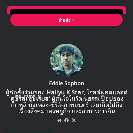
อ่านต่อ
🎙GYUBIN ปลื้มเมืองไทยขนาดไหน? ถึงกลับมาถ่าย
Eddie Sophon
MV เพลงใหม่ LIKE U 100 ที่กรุงเทพ
ผู้ก่อตั้งร่วมของ
Hallyu K Star
, โฮสต์พอดแคสต์
'
ดูซีรีส์ให้ซีเรียส
' ผู้สนใจในวัฒนธรรมป๊อปของ
เกาหลี ทั้งเพลง-ซีรีส์-ภาพยนตร์ เลยเถิดไปถึง
▶ คลิกดูสัมภาษณ์พิเศษ
เรื่องสังคม เศรษฐกิจ และอาหารการกิน
Website
Facebook
X