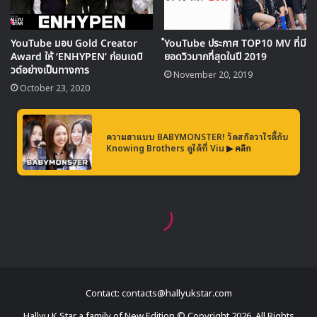
Contact: contacts@hallyukstar.com
Hallyu K Star a family of New Edition © Copyright 2026, All Rights