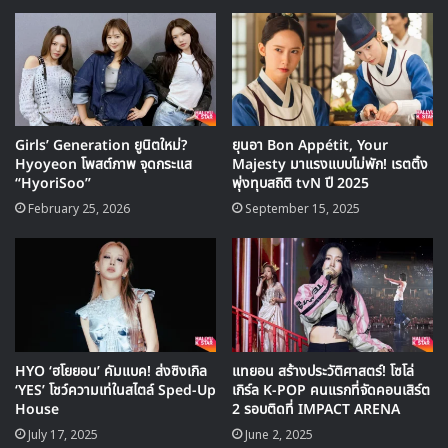
Girls’ Generation ยูนิตใหม่?
ยุนอา Bon Appétit, Your
Hyoyeon โพสต์ภาพ จุดกระแส
Majesty มาแรงแบบไม่พัก! เรตติ้ง
“HyoriSoo”
พุ่งทุบสถิติ tvN ปี 2025
February 25, 2026
September 15, 2025
🎙GYUBIN ปลื้มเมืองไทยขนาดไหน? ถึงกลับมาถ่าย
MV เพลงใหม่ LIKE U 100 ที่กรุงเทพ
▶ คลิกดูสัมภาษณ์พิเศษ
HYO ‘ฮโยยอน’ คัมแบค! ส่งซิงเกิล
แทยอน สร้างประวัติศาสตร์! โซโล่
ล่าสุดทางตัวแทนจาก SM Entertainment ได้ยืนยันในเรื่องนี้
‘YES’ โชว์ความเท่ในสไตล์ Sped-Up
เกิร์ล K-POP คนแรกที่จัดคอนเสิร์ต
แล้วพร้อมกับแจ้งว่าอัลบัมโซโลชุดแรกของ ยูริ มีกำหนดปล่อย
House
2 รอบติดที่ IMPACT ARENA
ออกมาช่วงเดือน ตุลาคม
July 17, 2025
June 2, 2025