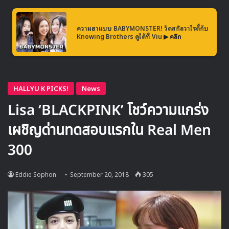
ก่อนหน้านี้เมื่อช่วงต้นปี 2018 ยูริ ได้ร่วมงานกับ Raiden ใน
ความฮาแบบ BABYMONSTER! วัดสกิลวาไรตี้กับ
เพลง Always Find You ที่ถูกปล่อยออกมาในโปรเจค SM
Knowing Brothers ดูได้ที่ Viu
▶ คลิก
STATION
https://www.youtube.com/watch?v=U_DhGJaoEfc
คอยติดตามผลงานอัลบัมชุดแรกของ ยูริ กันได้ในเดือน ตุลาคม
Source
1
SNSD
Yuri