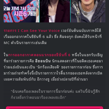
: อัพเดต 21/01/2019
จุนโฮ ปล่อยคลิป Lyric Card ที่แสดงเนื้อเพลงของ 3 เพลง
แรก คือ
상상, FLASHLIGHT
และ
DSMN
JUNHO (2PM)
2ND SOLO BEST ALBUM
<TWO>
Lyric Card
#상상
2019. 1. 25 PM 6:00
#2PM