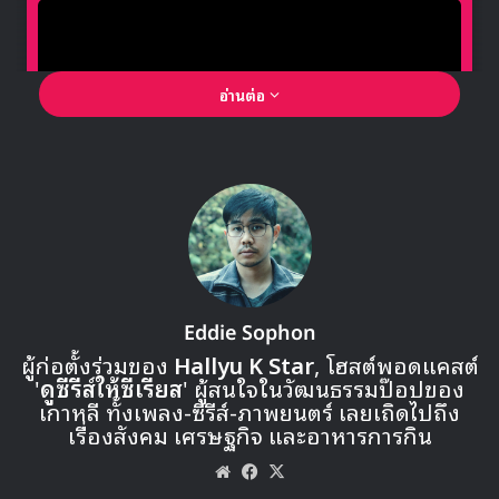
#JUNHO
#준호
#이준호
#TWO
pic.twitter.com/lDgjZMHlsG
— 2PM (@follow_2PM)
January 21,
2019
JUNHO (2PM)
2ND SOLO BEST ALBUM
<TWO>
Lyric Card
#FLASHLIGHT
2019. 1. 25 PM 6:00
#2PM