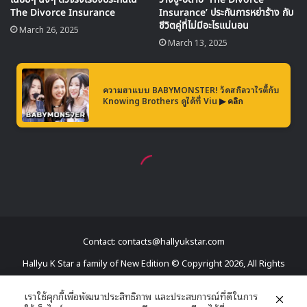
#JUNHO
#준호
#이준호
#TWO
pic.twitter.com/zRxewBoJ0x
— 2PM (@follow_2PM)
January 21,
2019
: อัพเดต 20/01/2019
จุนโฮ ได้ปล่อย Track List สำหรับการคัมแบคโซโล่อัลบั้มที่
2 ‘TWO’ ออกมา ในอัลบั้มมีเพลงทั้งหมด 12 เพลง ซึ่งจุนโฮ
เป็นผู้เขียนเนื้อเพลงเองทั้งหมด และยังมีส่วนร่วมในการแต่ง
เพลงทุกเพลงอีกด้วย
Contact: contacts@hallyukstar.com
Hallyu K Star a family of New Edition © Copyright 2026, All Rights
Reserved
เราใช้คุกกี้เพื่อพัฒนาประสิทธิภาพ และประสบการณ์ที่ดีในการ