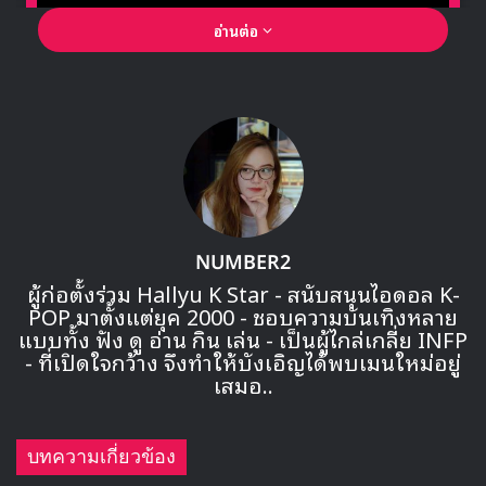
อ่านต่อ
🎙GYUBIN ปลื้มเมืองไทยขนาดไหน? ถึงกลับมาถ่าย
MV เพลงใหม่ LIKE U 100 ที่กรุงเทพ
NUMBER2
▶ คลิกดูสัมภาษณ์พิเศษ
ผู้ก่อตั้งร่วม Hallyu K Star - สนับสนุนไอดอล K-
POP มาตั้งแต่ยุค 2000 - ชอบความบันเทิงหลาย
แบบทั้ง ฟัง ดู อ่าน กิน เล่น - เป็นผู้ไกล่เกลี่ย INFP
: อัพเดต 22/01/2019
- ที่เปิดใจกว้าง จึงทำให้บังเอิญได้พบเมนใหม่อยู่
เสมอ..
จุนโฮ ปล่อยคลิป Lyric Card ที่แสดงเนื้อเพลงของ 3 เพลงต่อ
มา คือเพลง
바보
,
비행기
และ
독
(On your mind)
บทความเกี่ยวข้อง