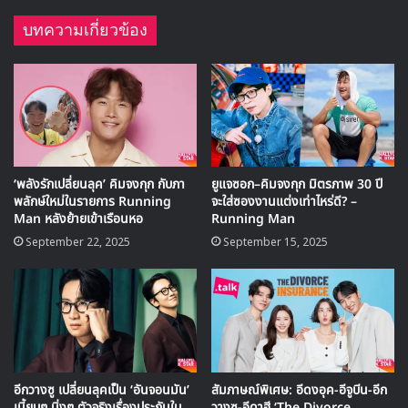
#JUNHO
#준호
#이준호
#TWO
pic.twitter.com/L1MbCVOlNh
— 2PM (@follow_2PM)
January 21,
2019
JUNHO (2PM)
2ND SOLO BEST ALBUM
<TWO>
Lyric Card
#DSMN
2019. 1. 25 PM 6:00
#2PM