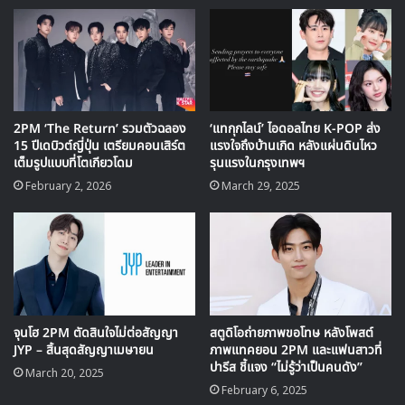
https://twitter.com/follow_2PM/status/1087545848
437735424
2PM ‘The Return’ รวมตัวฉลอง
‘แทกุกไลน์’ ไอดอลไทย K-POP ส่ง
15 ปีเดบิวต์ญี่ปุ่น เตรียมคอนเสิร์ต
แรงใจถึงบ้านเกิด หลังแผ่นดินไหว
JUNHO (2PM)
เต็มรูปแบบที่โตเกียวโดม
รุนแรงในกรุงเทพฯ
2ND SOLO BEST ALBUM
February 2, 2026
March 29, 2025
<TWO>
Lyric Card
#비행기
2019. 1. 25 PM 6:00
#2PM
#JUNHO
#준호
#이준호
#TWO
pic.twitter.com/OCYWrFs0uq
จุนโฮ 2PM ตัดสินใจไม่ต่อสัญญา
สตูดิโอถ่ายภาพขอโทษ หลังโพสต์
JYP – สิ้นสุดสัญญาเมษายน
ภาพแทคยอน 2PM และแฟนสาวที่
ปารีส ชี้แจง “ไม่รู้ว่าเป็นคนดัง”
— 2PM (@follow_2PM)
January 22,
March 20, 2025
February 6, 2025
2019