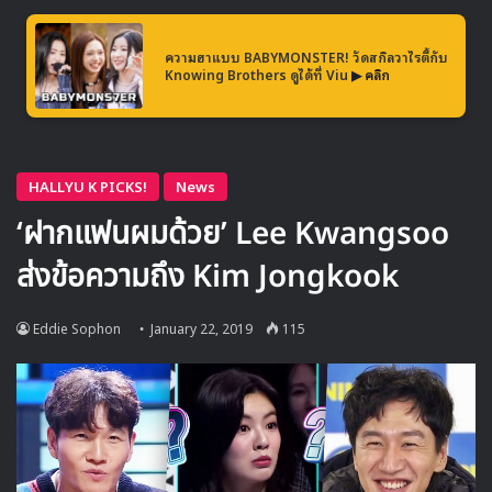
ความฮาแบบ BABYMONSTER! วัดสกิลวาไรตี้กับ
Knowing Brothers ดูได้ที่ Viu
▶ คลิก
JUNHO (2PM)
2ND SOLO BEST ALBUM
<TWO>
Lyric Card
#독
(On your mind)
2019. 1. 25 PM 6:00
#2PM
#JUNHO
#준호
#이준호
#TWO
pic.twitter.com/oYA0WaR8BT
— 2PM (@follow_2PM)
January 22,
2019