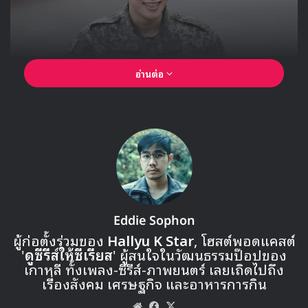
โดยเรตติ้งในการออกอากาศตอนล่าสุดวันที่ 26 มีนาคม มีเรตติง
เฉลี่ยทั่วประเทศอยู่ที่ 2.79% และเรตติงเฉลี่ยในโซลที่ 3.44%
ซึ่งเป็นสถิติสูงสุดใหม่ของ
He Is Psychometric
เรื่องราวของ
He Is Psychometric
จะดำเนินต่อไปอย่างไร
และเบื้องหลังพลังจิตสัมผัสของ อีอัน จะมีอะไรซ่อนอยู่
ติดตาม
ชมตอนใหม่พร้อมซับไทยกันได้ทุกสัปดาห์ที่ Viu
Source
1