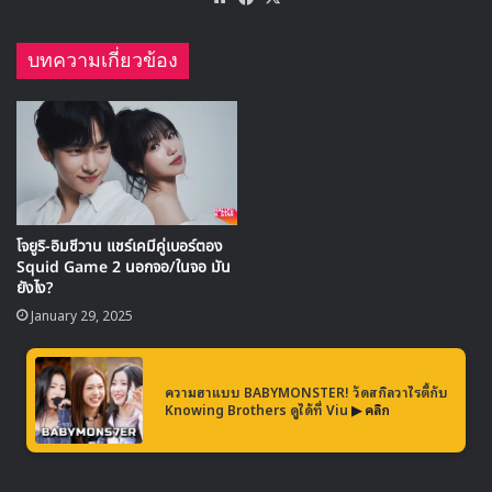
got7
He Is Psychometric
Jinyoung
Shin Yeeun