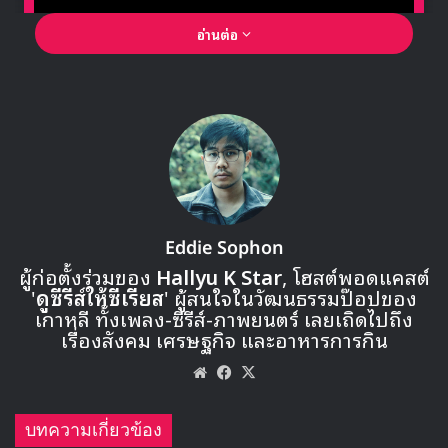
อ่านต่อ
🎙GYUBIN ปลื้มเมืองไทยขนาดไหน? ถึงกลับมาถ่าย
MV เพลงใหม่ LIKE U 100 ที่กรุงเทพ
Eddie Sophon
ผู้ก่อตั้งร่วมของ
Hallyu K Star
, โฮสต์พอดแคสต์
'
ดูซีรีส์ให้ซีเรียส
' ผู้สนใจในวัฒนธรรมป๊อปของ
▶ คลิกดูสัมภาษณ์พิเศษ
เกาหลี ทั้งเพลง-ซีรีส์-ภาพยนตร์ เลยเถิดไปถึง
เรื่องสังคม เศรษฐกิจ และอาหารการกิน
Website
Facebook
X
บทความเกี่ยวข้อง