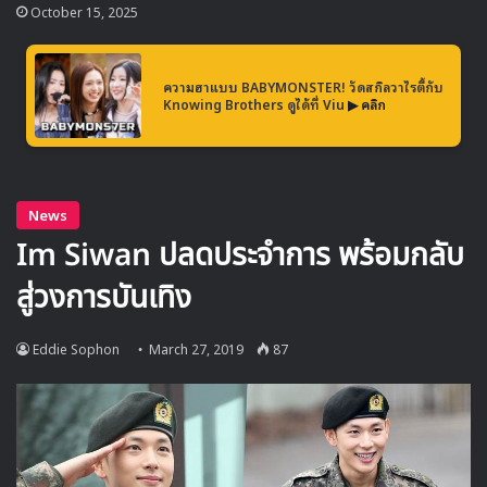
October 15, 2025
ล่าสุดในการออกอากาศสัปดาห์ที่ 3 เรตติงของเรื่องก็ได้สร้าง
สถิติสูงสุดใหม่ เมื่อเรื่องราวเริ่มมาเกี่ยวข้องกับคดีฆาตกรรมต่อ
เนื่อง และชายปริศนาที่เกี่ยวข้องกับเหตุการณ์ในอดีต จนทำให้
ความฮาแบบ BABYMONSTER! วัดสกิลวาไรตี้กับ
Knowing Brothers ดูได้ที่ Viu
▶ คลิก
‘อีอัน’ (รับบทโดย จินยอง)
ต้องพยายามใช้ความสามารถด้านจิต
สัมผัสของเค้าในระดับที่สูงขึ้นเพื่อช่วยคลี่คลายคดี ไปพร้อมๆกับ
การได้กลับมาพบกับ
‘ยูแจอิน’ (รับบทโดย ชินเยอึน)
เพื่อนร่วม
โรงเรียนที่เค้าพยายามตามหามานาน ซึ่งปัจจุบันเธอกลายเป็น
ตำรวจ และได้มาเกี่ยวข้องกันในการทำคดีลึกลับนี้