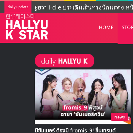
ADOR ชี้แจงกิจกรรมของ NewJeans ‘ยั
daily update
HOME
STO
News
มีซัมเมอร์ ต้องมี fromis_9! ขึ้นเทรนด์