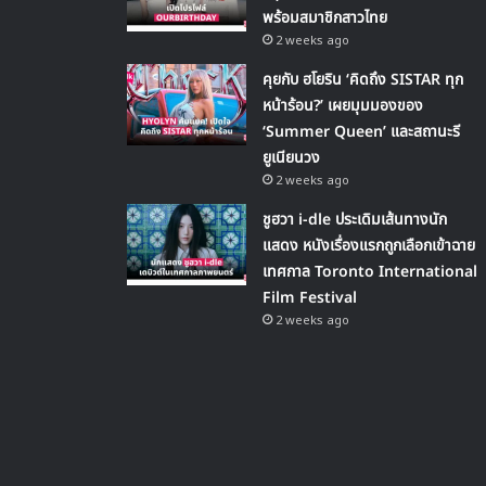
พร้อมสมาชิกสาวไทย
2 weeks ago
คุยกับ ฮโยริน ‘คิดถึง SISTAR ทุก
หน้าร้อน?’ เผยมุมมองของ
‘Summer Queen’ และสถานะรี
ยูเนียนวง
2 weeks ago
ชูฮวา i-dle ประเดิมเส้นทางนัก
แสดง หนังเรื่องแรกถูกเลือกเข้าฉาย
เทศกาล Toronto International
Film Festival
2 weeks ago