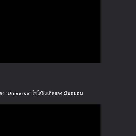
พลง
‘Universe’
โซโล่ซิงเกิลของ
มินฮยอน