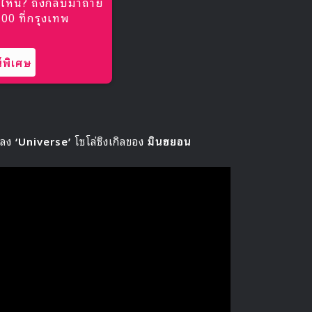
ไหน? ถึงกลับมาถ่าย
0 ที่กรุงเทพ
พิเศษ
เพลง
‘Universe’
โซโล่ซิงเกิลของ
มินฮยอน