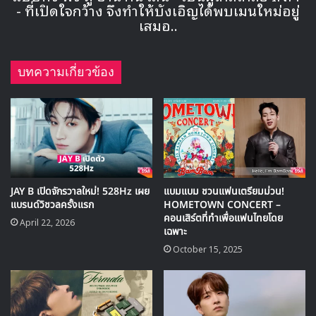
: อัพเดต 07/05/2019
เวลาเที่ยงคืนของเกาหลี ออฟฟิศเชียลปล่อยรูปคอนเซปสำหรับ
การเดบิวต์โซโล่ของ
คิมแจฮวาน
ออกมาในเวอร์ชั่น ‘Pure’