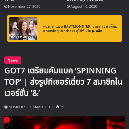
November 27, 2020
August 10, 2020
ความฮาแบบ BABYMONSTER! วัดสกิลวาไรตี้กับ
Knowing Brothers ดูได้ที่ Viu
▶ คลิก