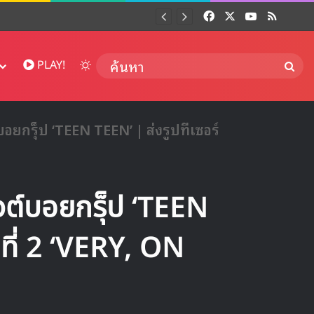
Facebook
X
YouTube
RSS
Dai
Switch skin
ค้นห
PLAY!
อยกรุ็ป ‘TEEN TEEN’ | ส่งรูปทีเซอร์
วต์บอยกรุ็ป ‘TEEN
ตที่ 2 ‘VERY, ON