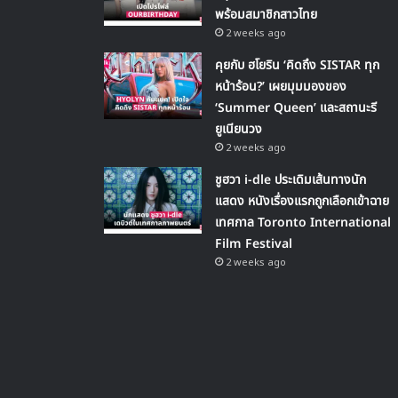
พร้อมสมาชิกสาวไทย
2 weeks ago
คุยกับ ฮโยริน ‘คิดถึง SISTAR ทุก
หน้าร้อน?’ เผยมุมมองของ
‘Summer Queen’ และสถานะรี
ยูเนียนวง
2 weeks ago
ชูฮวา i-dle ประเดิมเส้นทางนัก
แสดง หนังเรื่องแรกถูกเลือกเข้าฉาย
เทศกาล Toronto International
Film Festival
2 weeks ago