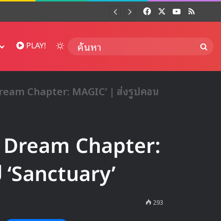
Facebook
X
YouTube
RSS
Dai
Switch skin
ค้นห
PLAY!
ream Chapter: MAGIC’ | ส่งรูปคอน
e Dream Chapter:
ป ‘Sanctuary’
293