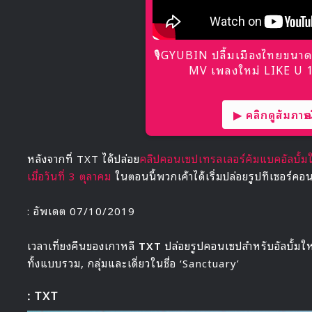
🎙GYUBIN ปลื้มเมืองไทยขนาด
MV เพลงใหม่ LIKE U 10
▶ คลิกดูสัมภาษณ์
หลังจากที่ TXT ได้ปล่อย
คลิปคอนเซปเทรลเลอร์คัมแบคอัลบั
เมื่อวันที่ 3 ตุลาคม
ในตอนนี้พวกเค้าได้เริ่มปล่อยรูปทีเซอร์ค
: อัพเดต 07/10/2019
เวลาเที่ยงคืนของเกาหลี
TXT
ปล่อยรูปคอนเซปสำหรับอัลบั้ม
ทั้งแบบรวม, กลุ่มและเดี่ยวในชื่อ ‘Sanctuary’
: TXT