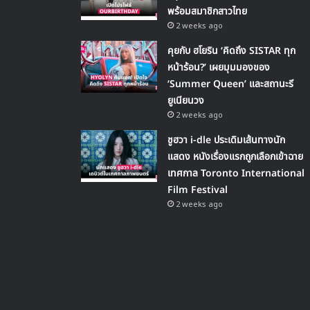
พร้อมสมาชิกสาวไทย
2 weeks ago
คุยกับ ฮโยริน ‘คิดถึง SISTAR ทุก
หน้าร้อน?’ เผยมุมมองของ
‘Summer Queen’ และสถานะรี
ยูเนียนวง
2 weeks ago
ชูฮวา i-dle ประเดิมเส้นทางนัก
แสดง หนังเรื่องแรกถูกเลือกเข้าฉาย
เทศกาล Toronto International
Film Festival
2 weeks ago