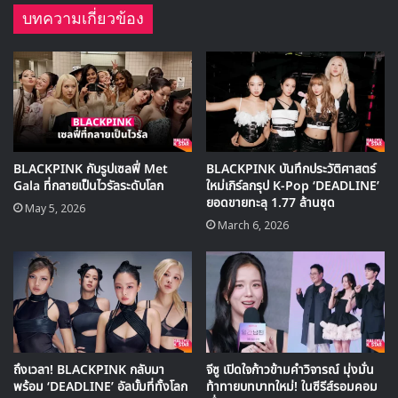
บทความเกี่ยวข้อง
🎙GYUBIN ปลื้มเมืองไทยขนาดไหน? ถึงกลับมาถ่าย
MV เพลงใหม่ LIKE U 100 ที่กรุงเทพ
BLACKPINK กับรูปเซลฟี่ Met
BLACKPINK บันทึกประวัติศาสตร์
▶ คลิกดูสัมภาษณ์พิเศษ
Gala ที่กลายเป็นไวรัลระดับโลก
ใหม่เกิร์ลกรุป K-Pop ‘DEADLINE’
ยอดขายทะลุ 1.77 ล้านชุด
May 5, 2026
March 6, 2026
ถึงเวลา! BLACKPINK กลับมา
จีซู เปิดใจก้าวข้ามคำวิจารณ์ มุ่งมั่น
พร้อม ‘DEADLINE’ อัลบั้มที่ทั้งโลก
ท้าทายบทบาทใหม่! ในซีรีส์รอมคอม