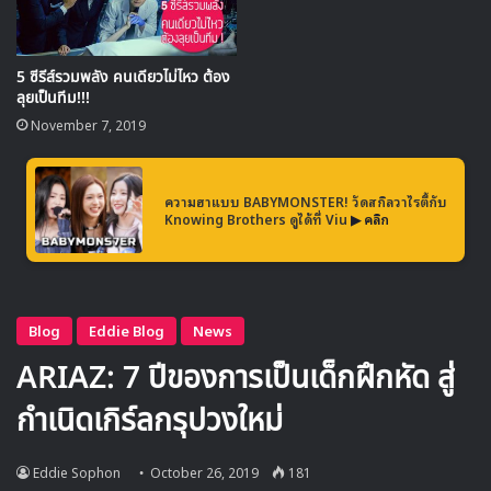
5 ซีรีส์รวมพลัง คนเดียวไม่ไหว ต้อง
ลุยเป็นทีม!!!
November 7, 2019
🎙GYUBIN ปลื้มเมืองไทยขนาดไหน? ถึงกลับมาถ่าย
ความฮาแบบ BABYMONSTER! วัดสกิลวาไรตี้กับ
Knowing Brothers ดูได้ที่ Viu
▶ คลิก
MV เพลงใหม่ LIKE U 100 ที่กรุงเทพ
▶ คลิกดูสัมภาษณ์พิเศษ
หลังออกจากคุก แทจุนพบว่าเรื่องนี้มีเบื้องหลังมากกว่าที่เขา
เข้าใจ และการจะงัดกับขบวนการใหญ่ที่ยังไม่สามารถรู้ได้ว่า
เบื้องหลังที่แท้จริงนั้น “ใหญ่” แค่ไหน ย่อมไม่ใช่เรื่องง่าย เขาจึง
เรียกรวมทีมพิเศษ อันประกอบไปด้วย นักแสดงสาวสวย (รับบท
โดย จอนฮเยบิน ผลงาน : Another Oh Hae Young /