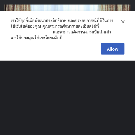
Joseon Gunman) สุดยอดแฮคเกอร์ (รับบทโดย ยอฮอฮยอน
ผลงาน : Girls’ Generation 1979) ขโมยสาวสุดจี๊ด (รับบท
โดย คิมแซรน ผลงาน : Mirror Of The Witch / High
เราใช้คุกกี้เพื่อพัฒนาประสิทธิภาพ และประสบการณ์ที่ดีในการ
School – Love On) และ อดีตเจ้าหน้าที่รักษาความปลอดภัยผู้
ใช้เว็บไซต์ของคุณ คุณสามารถศึกษารายละเอียดได้ที่
นโยบายความเป็นส่วนตัว
และสามารถจัดการความเป็นส่วนตัว
แข็งแกร่งที่สุดในปฐพี (รับบทโดย คิมควอน ผลงาน : He Is
เองได้ของคุณได้เองโดยคลิกที่
ตั้งค่า
Psychometric / Witch’s Court)
Allow
Facebook
X
Messenger
Line
B
t
t
b