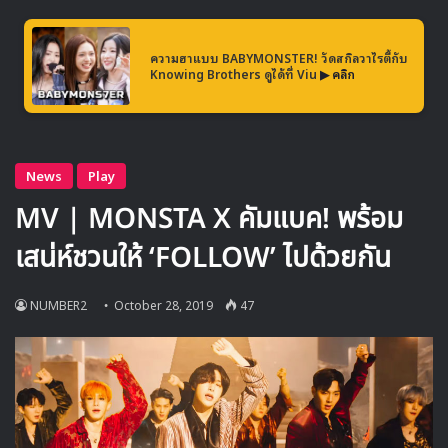
ความฮาแบบ BABYMONSTER! วัดสกิลวาไรตี้กับ
Knowing Brothers ดูได้ที่ Viu
▶ คลิก