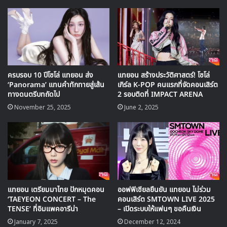
โดยในอัลบั้ม ‘Purpose’ มีเพลงทั้งหมด 12 เพลง เป็นเพลง
ใหม่ 10 เพลงและโซโล่ซิงเกิลล่าสุด
‘Four Seasons’ และ
‘Blue’ ที่ปล่อยออกมาเมื่อเดือนมีนาคม
ที่ผ่านมา ในอัลบั้มนี้จะ
แสดงให้เห็นถึงความหมายที่แท้จริงของดนตรีสำหรับแทยอน
ว่าเป็นสิ่งหนึ่งที่สำคัญที่สุดของเธอ อันเป็นทั้งเป้าหมายและ
ครบรอบ 10 ปีโซโล่ แทยอน ส่ง
แทยอน สร้างประวัติศาสตร์! โซโล่
ทิศทางเดินในชีวิตของเธอด้วย
‘Panorama’ แทนคำทักทายสู่เส้น
เกิร์ล K-POP คนแรกที่จัดคอนเสิร์ต
ทางดนตรีบทถัดไป
2 รอบติดที่ IMPACT ARENA
แล้วรอติดตามกิจกรมและการโปรโมตคัมแบคโซโล่ของ แทยอน
November 25, 2025
June 2, 2025
ที่กำลังจะเกิดขึ้นในครั้งนี้กัน
Purpose
SPARK
Taeyeon
แทยอน เตรียมมาไทย ปักหมุดคอน
ออฟฟิเชียลยืนยัน แทยอน ไม่ร่วม
‘TAEYEON CONCERT – The
คอนเสิร์ต SMTOWN LIVE 2025
TENSE’ ที่อิมแพคอารีน่า
– เปิดระบบให้แฟนๆ ขอคืนเงิน
January 7, 2025
December 12, 2024