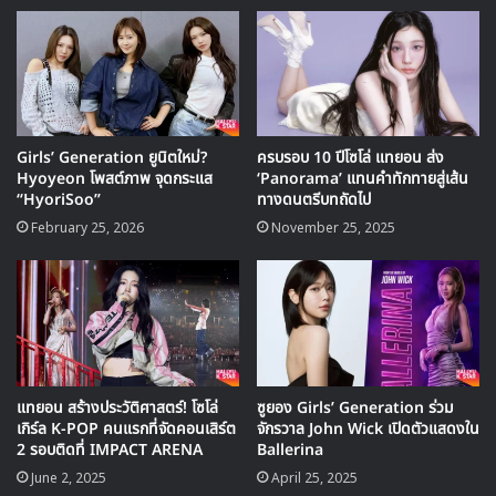
ผลงานของเธอ นักร้องสาวแทยอน?
เตรียมหูของคุณทุกคนให้พร้อม แล้วมาเพลินเพลินไปกับ
การรับฟัง ในหน้าหนาวนี้กัน!
#겨울왕국2 (Frozen 2) #태연 (แทยอน) เปิดเผย
Girls’ Generation ยูนิตใหม่?
ครบรอบ 10 ปีโซโล่ แทยอน ส่ง
โปสเตอร์อาร์ทเวิร์ค
Hyoyeon โพสต์ภาพ จุดกระแส
‘Panorama’ แทนคำทักทายสู่เส้น
.
“HyoriSoo”
ทางดนตรีบทถัดไป
#숨겨진세상 (ชื่อเพลงในภาษาเกาหลี)
February 25, 2026
November 25, 2025
#Into_the_Unknown
#두려워하지마 (Don’t be afraid – อย่ากลัว) #11월
대개봉 (เปิดตัวเดือนพฤศจิกายน)”
แทยอน สร้างประวัติศาสตร์! โซโล่
ซูยอง Girls’ Generation ร่วม
‘Into the Unknown’
ในส่วนของเวอร์ชั่นภาษาอังกฤษ ร้อง
เกิร์ล K-POP คนแรกที่จัดคอนเสิร์ต
จักรวาล John Wick เปิดตัวแสดงใน
โดยนักร้องและนักแสดงบอร์ดเวย์อย่าง ‘Idina Menzel’ ผู้ที่
2 รอบติดที่ IMPACT ARENA
Ballerina
ร้องเพลง ‘Let It Go’ ประกอบภาพยนตร์แอนิเมชั่น ‘Frozen’
June 2, 2025
April 25, 2025