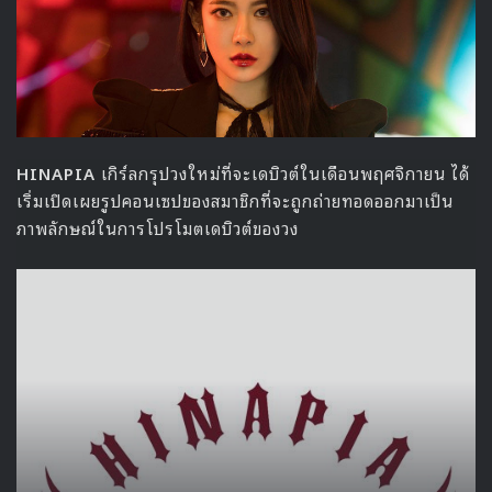
: เทรลเลอร์ ‘Frozen 2’ (official trailer)
https://www.youtube.com/watch?v=Zi4LMpSDccc
Source
1
Frozen 2
Girl's Generation