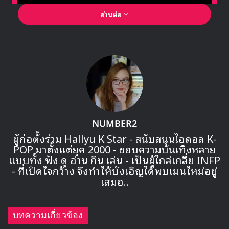
อ่านต่อ
🎙GYUBIN ปลื้มเมืองไทยขนาดไหน? ถึงกลับมาถ่าย
MV เพลงใหม่ LIKE U 100 ที่กรุงเทพ
▶ คลิกดูสัมภาษณ์พิเศษ
NUMBER2
ผู้ก่อตั้งร่วม Hallyu K Star - สนับสนุนไอดอล K-
POP มาตั้งแต่ยุค 2000 - ชอบความบันเทิงหลาย
: แปล
แบบทั้ง ฟัง ดู อ่าน กิน เล่น - เป็นผู้ไกล่เกลี่ย INFP
- ที่เปิดใจกว้าง จึงทำให้บังเอิญได้พบเมนใหม่อยู่
เสมอ..
“ศิลปินแห่งประเทศ(เกาหลี) ผู้ที่จะร้องคัฟเวอร์
เพลง(ประกอบภาพยนตร์)นั่นก็คือ
บทความเกี่ยวข้อง
ผู้เต็มเปี่ยมไปด้วยพรสวรรค์ ที่ทุกคนต่างเชื่อใจและฟัง