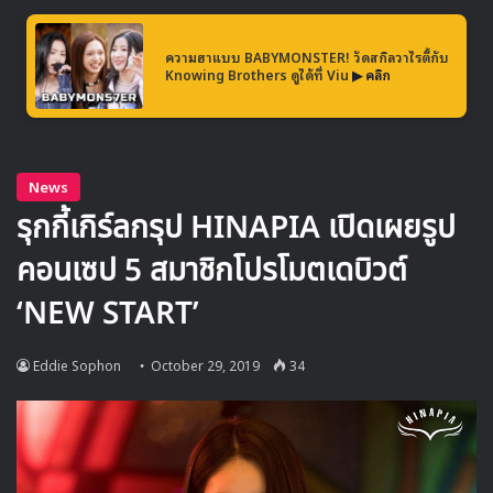
ที่โด่งดังไปทั่วโลก
ความฮาแบบ BABYMONSTER! วัดสกิลวาไรตี้กับ
และในวันเดียวกันนี้
แทยอน
ได้โพสเกี่ยวกับข่าวนี้ผ่านอินสตา
Knowing Brothers ดูได้ที่ Viu
▶ คลิก
แกรมส่วนตัวของเธอด้วยโปสเตอร์อาร์ทเวิร์คด้วยเช่นกันพร้อม
แฮชแทคอย่างออฟฟิศเชียล Disney Korea
https://www.instagram.com/p/B4NEwWDBolw/
‘Frozen 2’
เป็นภาพยนตร์แอนิเมชั่นที่ดำเนินเรื่องราวการผจญ
ภัยของตัวละครที่ต่อเนื่องมาจากภาพยนตร์มิวสิคัลแฟนตาซี
‘Frozen’
Walt Disney Animation Studios ที่ฉายเมื่อปี
2013
: ทีเซอร์เพลง Into the Unknown ร้องโดย Idina Menzel
(From “Frozen 2: First Listen”)