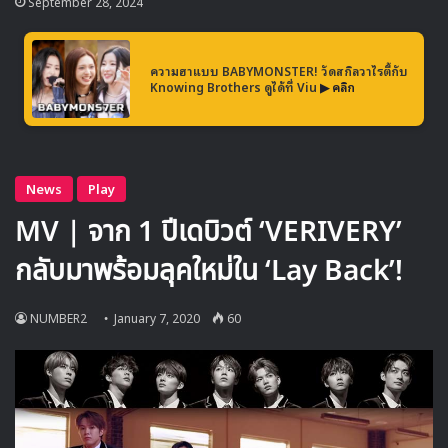
September 28, 2024
ผมได้รับความรักอย่างมากมาย ผมได้เรียนรู้ในหลายๆ สิ่ง
ผมเคยคิดว่าจะตอบแทนคืนให้กับทุกคนได้อย่างมากเช่น
ความฮาแบบ BABYMONSTER! วัดสกิลวาไรตี้กับ
กัน และผมต้องขอโทษครับที่ไม่สามารถทำให้ได้
Knowing Brothers ดูได้ที่ Viu
▶ คลิก
ผมหวังว่าทุกคนจะให้กำลังใจผมต่อจากนี้เพื่อที่ผมจะได้
กลับมาทักทายทุกๆ คนอีกครั้งได้อย่างเร็วที่สุดเท่าที่จะเป็น
ไปได้พร้อมกับความฝันครั้งใหม่ครับ
จาก คิมอูซอก”
[
#김우석
] 안녕하세요. 김우석입니
다.
pic.twitter.com/JC4kSl45Jo