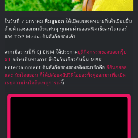
ในวันที่ 7 มกราคม
คิมอูซอก
ได้เปิดเผยจดหมายที่เค้าเขียนขึ้น
ด้วยตัวเองออกมาถึงแฟนๆ ทุกคนผ่านออฟฟิศเชียลทวิตเตอร์
ของ TOP Media ต้นสังกัดของเค้า
จากเมื่อวานนี้ที่ CJ ENM ได้ประกาศ
ยุติกิจกรรมของบอยกรุ็ป
X1
อย่างเป็นทางการ ซึ่งในวันเดียวกันนั้น MBK
Entertainment ต้นสังกัดของสองอดีตสมาชิกคือ
อีฮันกยอล
และ นัมโดฮยอน ก็ได้ปล่อยคลิปวีดีโอของทั้งคู่ออกมาเพื่อเปิด
เผยความในใจถึงเหตุการณ์
นี้