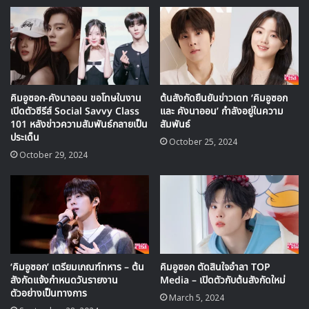
ล้ำค่าด้วยการได้รับความรักที่มากมายจากใครหลายๆ คน
และเมื่อสิ่งที่ผมคิดว่าจะเป็นได้เพียงความฝันนั้นกลับกลาย
เป็นความจริงขึ้นมา พวกคุณก็มาอยู่เคียงข้างผม ผมขอ
ขอบคุณอีกครั้งนะครับ
การได้ทำงานร่วมกับสมาชิก X1 นั้นเป็นเกียรติมากครับ
คิมอูซอก-คังนาออน ขอโทษในงาน
ต้นสังกัดยืนยันข่าวเดท ‘คิมอูซอก
และผมจะเก็บรักษาความทรงจำในทุกช่วงเวลาที่ได้ใช้ด้วย
เปิดตัวซีรีส์ Social Savvy Class
และ คังนาออน’ กำลังอยู่ในความ
กันของพวกเราเอาไว้ในใจไปตลอดชีวิตของผมเลยครับ
101 หลังข่าวความสัมพันธ์กลายเป็น
สัมพันธ์
ประเด็น
ผมขอให้ทุกคนมอบคำพูดที่อ่อนโยนให้แก่สมาชิก X1 คน
October 25, 2024
October 29, 2024
ที่ผมร้องไห้ หัวเราะ และใช้วันเวลาร่วมไปด้วยกัน แทนที่
จะตำหนิติเตียนพวกเค้า
และผมอยากจะขอบคุณ Swing Entertainment ทีมงา
นทุกๆ คนที่ทำงานอย่างหนักเพื่อพวกเราด้วยนะครับ
ผมคิดว่าผมเคยพูดแบบนี้มาก่อนครับ แม้ว่าจากนี้ทุกคน
‘คิมอูซอก’ เตรียมเกณฑ์ทหาร – ต้น
คิมอูซอก ตัดสินใจอำลา TOP
จะไม่ได้ใช้ชื่อว่า ONE IT(วอนอิท – ชื่อแฟนคลับของ X1)
สังกัดแจ้งกำหนดวันรายงาน
Media – เปิดตัวกับต้นสังกัดใหม่
ตัวอย่างเป็นทางการ
แต่ผมก็จะไม่ลืมทุกคนเลยครับ
March 5, 2024