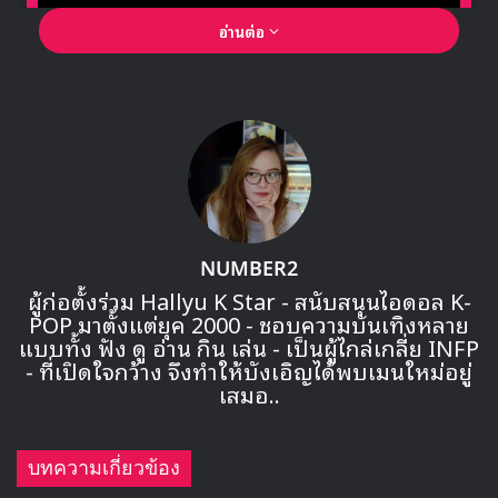
อ่านต่อ
🎙GYUBIN ปลื้มเมืองไทยขนาดไหน? ถึงกลับมาถ่าย
MV เพลงใหม่ LIKE U 100 ที่กรุงเทพ
▶ คลิกดูสัมภาษณ์พิเศษ
NUMBER2
และ คิมอูซอก ได้เปิดเผยความในใจเกี่ยวกับเหตุการณ์นี้ผ่าน
ผู้ก่อตั้งร่วม Hallyu K Star - สนับสนุนไอดอล K-
จดหมายของเค้าว่า
POP มาตั้งแต่ยุค 2000 - ชอบความบันเทิงหลาย
แบบทั้ง ฟัง ดู อ่าน กิน เล่น - เป็นผู้ไกล่เกลี่ย INFP
“สวัสดีครับ คิมอูซอก ครับ
- ที่เปิดใจกว้าง จึงทำให้บังเอิญได้พบเมนใหม่อยู่
เสมอ..
เราได้คิดในสิ่งเดียวกัน, เราได้ฝันในเรื่องเดียวกัน
บทความเกี่ยวข้อง
จาก X1 ผมได้เรียนรู้ในหลายสิ่ง และมีประสบการณ์อัน