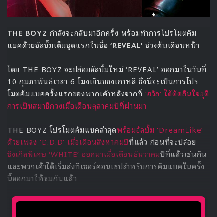
THE BOYZ
กำลังจะกลับมาอีกครั้ง พร้อมทำการโปรโมตคัม
แบคด้วยอัลบั้มเต็มชุดแรกในชื่อ
‘REVEAL’
ช่วงต้นเดือนหน้า
โดย THE BOYZ จะปล่อยอัลบั้มใหม่ ‘REVEAL’ ออกมาในวันที่
10 กุมภาพันธ์เวลา 6 โมงเย็นของเกาหลี ซึ่งนี่จะเป็นการโปร
โมตคัมแบคครั้งแรกของพวกเค้าหลังจากที่
‘ฮวัล’ ได้ตัดสินใจยุติ
การเป็นสมาชิกวงเมื่อเดือนตุลาคมปีที่ผ่านมา
THE BOYZ โปรโมตคัมแบคล่าสุด
พร้อมอัลบั้ม ‘DreamLike’
ด้วยเพลง ‘D.D.D’ เมื่อเดือนสิงหาคมปี
ที่แล้ว ก่อนที่จะปล่อย
ซิงเกิลพิเศษ ‘WHITE’ ออกมาเมื่อเดือนธันวาคม
ปีที่แล้วเช่นกัน
และพวกเค้าได้เริ่มส่งทีเซอร์คอนเซปสำหรับการคัมแบคในครั้ง
นี้ออกมาให้ชมกันแล้ว