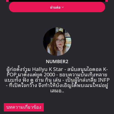
อ่านต่อ
🎙GYUBIN ปลื้มเมืองไทยขนาดไหน? ถึงกลับมาถ่าย
MV เพลงใหม่ LIKE U 100 ที่กรุงเทพ
NUMBER2
ผู้ก่อตั้งร่วม Hallyu K Star - สนับสนุนไอดอล K-
POP มาตั้งแต่ยุค 2000 - ชอบความบันเทิงหลาย
▶ คลิกดูสัมภาษณ์พิเศษ
แบบทั้ง ฟัง ดู อ่าน กิน เล่น - เป็นผู้ไกล่เกลี่ย INFP
- ที่เปิดใจกว้าง จึงทำให้บังเอิญได้พบเมนใหม่อยู่
เสมอ..
: อัพเดต 27/01/2020
เวลาเที่ยงคืนของเกาหลี THE BOYZ ปล่อยรูปคอนเซปแรก
บทความเกี่ยวข้อง
แบบเดี่ยวของสมาชิก สำหรับคัมแบคอัลบั้มใหม่ ‘REVEAL’ ใน