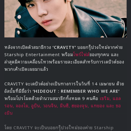
ระหว่างการถ่ายแฟชั่นเซ็ตนี้ ฮันซึงอู ได้พูดถึงความตั้งใจของเค้า
ที่อยากพบกับความท้าทาย และเปิดเผยว่าในทุกวันนี้เค้ารู้สึกมี
ความสุขกับการเปลี่ยนแปลงต่างๆที่เกิดขึ้นและเปิดโอกาสให้เค้า
ได้ทดลองทำในสิ่งใหม่ๆ
“ผมคิดว่าผมสนุกไปกับการเปลี่ยนแปลงต่างๆครับ ผมค้น
พบว่าตัวเองทำผลงานออกมาได้ดีขึ้นเวลาที่ผมได้โอกาส
ทำงานในด้านที่มันกว้างออกไป ด้วยโปรเจคต์ที่แตกต่าง
กัน และพบเจอผู้คนหลายๆแบบที่ได้ร่วมงาน