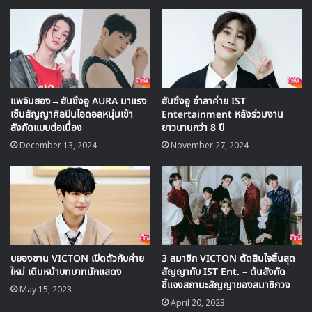
แพจินยอง→ฮันซึงอู AURA มาแรง
ฮันซึงอู อำลาค่าย IST
เซ็นสัญญาศิลปินไอดอลหนุ่มเข้า
Entertainment หลังร่วมงาน
สังกัดแบบต่อเนื่อง
ยาวนานกว่า 8 ปี
December 13, 2024
November 27, 2024
🎙GYUBIN ปลื้มเมืองไทยขนาดไหน? ถึงกลับมาถ่าย
MV เพลงใหม่ LIKE U 100 ที่กรุงเทพ
บยองชาน VICTON เปิดตัวกับค่าย
3 สมาชิก VICTON ตัดสินใจสิ้นสุด
▶ คลิกดูสัมภาษณ์พิเศษ
ใหม่ เดินหน้าบทบาทนักแสดง
สัญญากับ IST Ent. – ต้นสังกัด
ชี้แจงสถานะสัญญาของสมาชิกวง
May 15, 2023
April 20, 2023