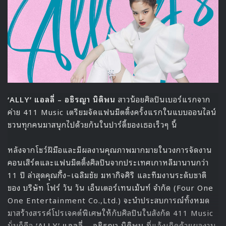
13 THE BOYZ
14 VIXX
15 SHINee
16 BIGBANG
17 AB6IX
18 INFINITE
19 PENTAGON
20 VERIVERY
21 2PM
22 VICTON
23 TVXQ
24 Golden Child
25 SF9
26 GOT7
27 ONEUS