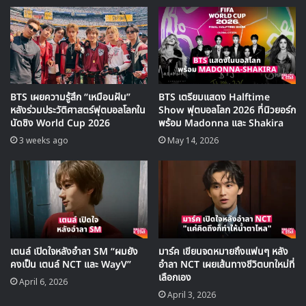
BTS เผยความรู้สึก “เหมือนฝัน”
BTS เตรียมแสดง Halftime
สำหรับภาพรวมของ 30 อันดับประจำเดือน มิถุนายน 2020 เป็น
หลังร่วมประวัติศาสตร์ฟุตบอลโลกใน
Show ฟุตบอลโลก 2026 ที่นิวยอร์ก
ดังนี้
นัดชิง World Cup 2026
พร้อม Madonna และ Shakira
3 weeks ago
May 14, 2026
เตนล์ เปิดใจหลังอำลา SM “ผมยัง
มาร์ค เขียนจดหมายถึงแฟนๆ หลัง
คงเป็น เตนล์ NCT และ WayV”
อำลา NCT เผยเส้นทางชีวิตบทใหม่ที่
เลือกเอง
April 6, 2026
April 3, 2026