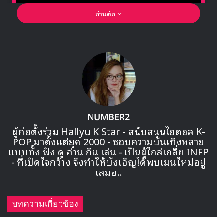
อ่านต่อ
🎙GYUBIN ปลื้มเมืองไทยขนาดไหน? ถึงกลับมาถ่าย
MV เพลงใหม่ LIKE U 100 ที่กรุงเทพ
▶ คลิกดูสัมภาษณ์พิเศษ
และคียเวิร์ดที่ถูกพูดถึงร่วมกับชื่อของ BTS มากที่สุดคือ
NUMBER2
‘Billboard, ‘YouTube’ และ ‘ครบรอบ 7 ปี’
ผู้ก่อตั้งร่วม Hallyu K Star - สนับสนุนไอดอล K-
POP มาตั้งแต่ยุค 2000 - ชอบความบันเทิงหลาย
แบบทั้ง ฟัง ดู อ่าน กิน เล่น - เป็นผู้ไกล่เกลี่ย INFP
- ที่เปิดใจกว้าง จึงทำให้บังเอิญได้พบเมนใหม่อยู่
เสมอ..
บทความเกี่ยวข้อง