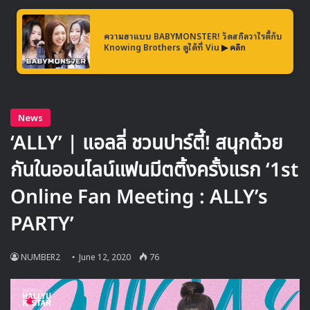
ความฮาแบบ BABYMONSTER! วัดสกิลวาไรตี้กับ
Knowing Brothers ดูได้ที่ Viu
▶ คลิก
1 BTS
ㅡ 8,562,921
2 NCT
ㅡ 2,674,099
3 EXO
ㅡ 2,611,909
4 ONF
ㅡ 2,363,168
5 SEVENTEEN
ㅡ 2,132,681
6 TXT
7 BTOB
8 WINNER
9 MONSTA X
10 NU’EST
11 SUPER JUNIOR
12 ASTRO