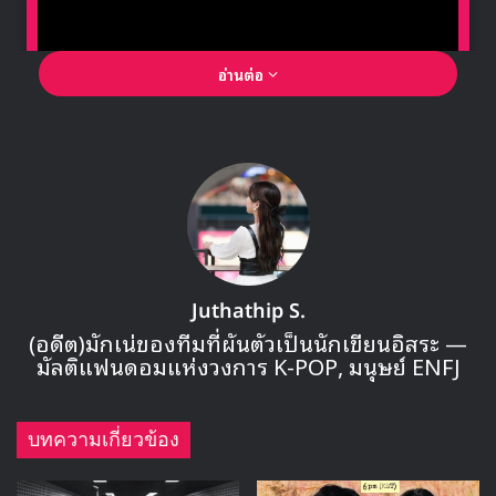
อ่านต่อ
🎙GYUBIN ปลื้มเมืองไทยขนาดไหน? ถึงกลับมาถ่าย
MV เพลงใหม่ LIKE U 100 ที่กรุงเทพ
▶ คลิกดูสัมภาษณ์พิเศษ
Juthathip S.
(อดีต)มักเน่ของทีมที่ผันตัวเป็นนักเขียนอิสระ —
มัลติแฟนดอมแห่งวงการ K-POP, มนุษย์ ENFJ
บทความเกี่ยวข้อง