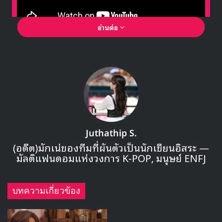
AKMU
Bang Yedam
Lee Suhyun
Treasure