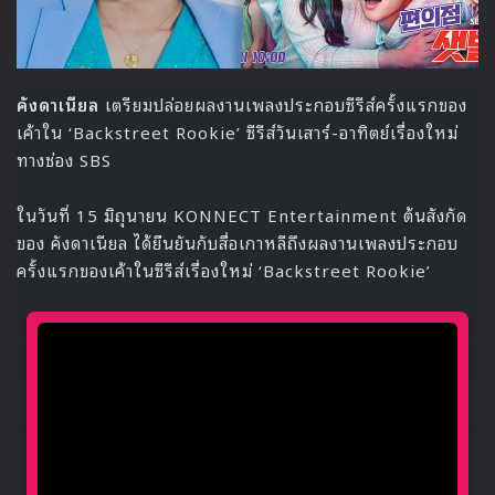
และยังมีอีกหนึ่งเวอร์ชั่นพิเศษจากสมาชิกสายร้องของวง
TREASURE
จีฮุน, จุนกยู, มาชิโฮะ, พัคจองอู และบังเยดัม
ที่มาโชว์พลังเสียงในเพลง WAYO กันแบบเวอร์ชั่นไลฟ์ก่อนที่จะ
ไปพบกับการเดบิวต์อย่างเป็นทางการของวง TREASURE ใน
เดือนกรกฎาคมนี้