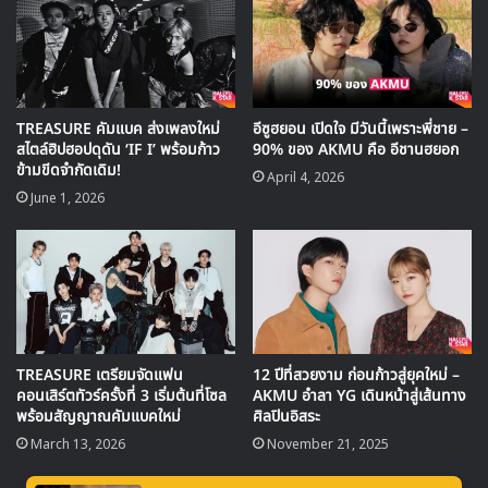
TREASURE คัมแบค ส่งเพลงใหม่
อีซูฮยอน เปิดใจ มีวันนี้เพราะพี่ชาย –
สำหรับเพลง WAYO โซโล่แรกของ บังเยดัม ก็ได้ อีชานฮยอก
สไตล์ฮิปฮอปดุดัน ‘IF I’ พร้อมก้าว
90% ของ AKMU คือ อีชานฮยอก
AKMU พี่ชายของซูฮยอน ที่มีส่วมร่วมในการเขียนเนื้อเพลงนี้
ข้ามขีดจำกัดเดิม!
April 4, 2026
ด้วย พร้อมกับ ซึงยูน สมาชิกวง WINNER ที่ร่วมแต่งทั้งเนื้อร้อง
June 1, 2026
และทำนอง เพื่อถ่ายทอดอารมณ์ของชายวัยรุ่นที่พบปัญหาจาก
เลิกรา
ซึ่งก่อนหน้านี้ รุ่นพี่ในสังกัดเดียวกันอย่าง แทยัง BIGBANG,
โรเซ่ BLACKPINK, จุนฮเว iKON, ซึงยูน WINNER รวมถึง
ซูฮยอนเอง ก็ออกมาคัฟเวอร์เพลงนี้กันแบบสั้นๆ ให้เราได้ฟังใน
TREASURE เตรียมจัดแฟน
12 ปีที่สวยงาม ก่อนก้าวสู่ยุคใหม่ –
หลายๆ เวอร์ชั่นกันก่อนหน้านี้
คอนเสิร์ตทัวร์ครั้งที่ 3 เริ่มต้นที่โซล
AKMU อำลา YG เดินหน้าสู่เส้นทาง
พร้อมสัญญาณคัมแบคใหม่
ศิลปินอิสระ
March 13, 2026
November 21, 2025