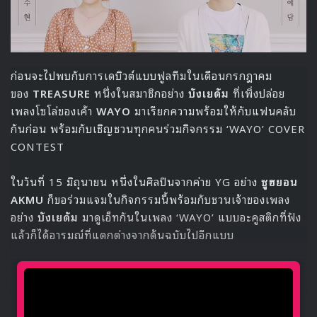
ก่อนจะไปพบกับการเดบิวต์แบบฟูลทีมในเดือนกรกฎาคม
ของ
TREASURE
หนึ่งในสมาชิกอย่าง
บังเยดัม
ที่เพิ่งปล่อย
เพลงโซโล่ของเค้า
WAYO
มาเรียกความพร้อมให้กับแฟนคลับ
กันก่อน พร้อมกับเชิญชวนทุกคนร่วมกิจกรรม ‘WAYO’ COVER
CONTEST
ในวันที่ 15 มิถุนายน หนึ่งในศิลปินจากค่าย YG อย่าง
ซูฮยอน
AKMU
ก็ขอร่วมแจมในกิจกรรมนี้พร้อมกับชวนเจ้าของเพลง
อย่าง
บังเยดัม
มาดูเอ็ทกันในเพลง ‘WAYO’ แบบอะคูสติกที่ฟัง
แล้วก็ได้อารมณ์ที่แตกต่างจากต้นฉบับไปอีกแบบ