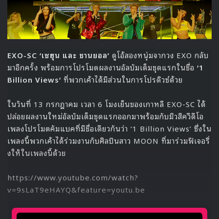
EXO-SC ‘เซฮุน และ ชานยอล’
ดูโอ้สองหนุ่มจากวง EXO กลับ
มาอีกครั้ง พร้อมการโปรโมตผลงานอัลบัมเต็มชุดแรกในชื่อ
‘1
Billion Views’
ที่พวกเค้าได้มีส่วนในการโปรดิวซ์ด้วย
ในวันที่ 13 กรกฎาคม เวลา 6 โมงเย็นของเกาหลี EXO-SC ได้
ปล่อยผลงานใหม่อัลบัมเต็มชุดแรกออกมาพร้อมกับมิวสิควีดีโอ
เพลงโปรโมตคัมแบคที่มีชื่อเดียวกันว่า ‘1 Billion Views’ ซึ่งใน
เพลงนี้พวกเค้าได้ร่วมงานกับศิลปินสาว MOON ที่มาร่วมฟีเจอริ่
งให้ในเพลงนี้ด้วย
https://www.youtube.com/watch?
v=9sLaT9eHAYQ&feature=youtu.be