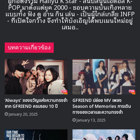
EXO-SC
Sehun