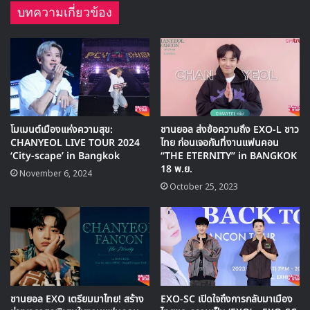
บทความเกี่ยวข้อง
โดยเพลงโปรโมต ‘1 Billion Views’ (Feat. MOON) เป็น
แนวฮิปฮอป ที่ผสมผสานทำนองฟังค์กี้กีต้าร์และจังหวะแบบดิส
โก้เข้าด้วยกัน พร้อมเนื้อหาของเพลงที่ EXO-SC ถ่ายทอดเกี่ยว
กับความรักที่มีต่อคนๆ หนึ่ง การอยากเฝ้ามองและอยู่ด้วยตลอด
เวลาเปรียบเทียบกับการดูวีดีโอหนึ่งซ้ำๆ หลายรอบได้อย่างไม่เคย
เบื่อ
โมเมนต์เมืองแห่งความสุข:
ชานยอล ส่งข้อความถึง EXO-L ชาว
CHANYEOL LIVE TOUR 2024
ไทย ก่อนเจอกันที่งานแฟนคอน
‘City-scape’ in Bangkok
“THE ETERNITY” in BANGKOK
18 พ.ย.
November 6, 2024
October 25, 2023
ชานยอล EXO เตรียมมาไทย! สร้าง
EXO-SC เปิดใจถึงการกลับมาเมือง