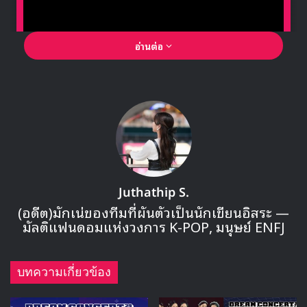
อ่านต่อ
🎙GYUBIN ปลื้มเมืองไทยขนาดไหน? ถึงกลับมาถ่าย
MV เพลงใหม่ LIKE U 100 ที่กรุงเทพ
▶ คลิกดูสัมภาษณ์พิเศษ
คอนเสิร์ต Dream Concert ครั้งที่ 26 มาในคอนเซปต์ของ
Juthathip S.
‘CONNECT:D’ ที่จะเป็นการมอบความหวังให้แฟนๆ K-POP ที่
(อดีต)มักเน่ของทีมที่ผันตัวเป็นนักเขียนอิสระ —
อยู่ในทั่วทุกมุมโลกผ่านคอนเสิร์ตนี้และเสียงเพลงจากศิลปิน
มัลติแฟนดอมแห่งวงการ K-POP, มนุษย์ ENFJ
โดยในปีนี้จะจัดขึ้นในวันที่ 25-26 กรกฎาคม และในวันที่ 15
กรกฎาคม ได้มีการประกาศรายชื่อศิลปิน K-POP ที่จะร่วมแสดง
ในแต่ละวันแล้ว
บทความเกี่ยวข้อง
25 กรกฎาคม: EXO-SC / Red Velvet / Red