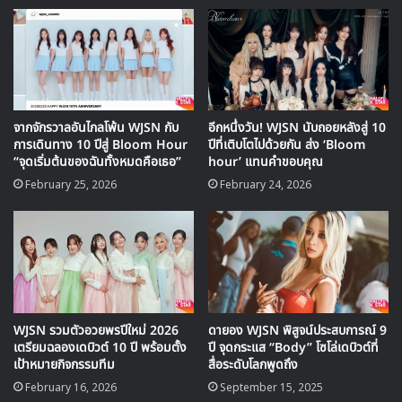
จากจักรวาลอันไกลโพ้น WJSN กับ
อีกหนึ่งวัน! WJSN นับถอยหลังสู่ 10
รอบที่ 3 หน้ากาก ‘ราชินีดิสโก้’ มาในเพลง ‘Between the
การเดินทาง 10 ปีสู่ Bloom Hour
ปีที่เติบโตไปด้วยกัน ส่ง ‘Bloom
“จุดเริ่มต้นของฉันทั้งหมดคือเธอ”
hour’ แทนคำขอบคุณ
lips (50cm)’ ของ IU และเธอยังคงทำการแสดงผ่านโชว์ที่เต็ม
February 25, 2026
February 24, 2026
ไปด้วยคาริสม่า ซึ่งยืนยันได้เป็นอย่างดีว่าเธอสามารถทำได้ดีทั้ง
การร้องและการแรป ซึ่ง ยุนซัง หนึ่งในกรรมการรอบนี้ได้บอก
ว่า “ถ้า หน้ากาก ‘ราชินีดิสโก้’ เป็นสมาชิกวงเกิร์ลกรุป เธอจะ
ต้องสร้างมิติของเธอเองในเพลงเหล่านั้นแน่ๆ”
WJSN รวมตัวอวยพรปีใหม่ 2026
ดายอง WJSN พิสูจน์ประสบการณ์ 9
เตรียมฉลองเดบิวต์ 10 ปี พร้อมตั้ง
ปี จุดกระแส “Body” โซโล่เดบิวต์ที่
เป้าหมายกิจกรรมทีม
สื่อระดับโลกพูดถึง
February 16, 2026
September 15, 2025