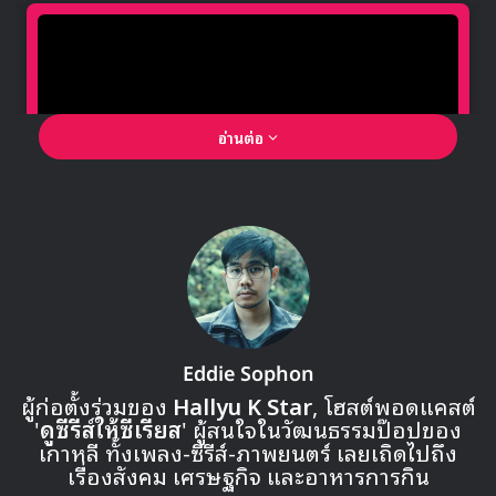
นอกจากนั้นแล้ว Exy ก็ได้โพสต์ลงในอินสตาแกรมส่วนตัวของ