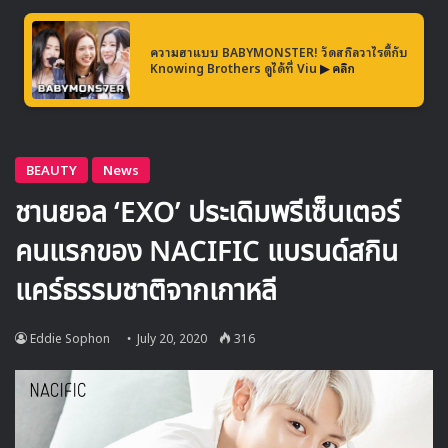
ความฮาแบบ BABYMONSTER! วัดสกิลวาไรตี้กับ
Knowing Brothers ดูได้ที่ Viu
▶ คลิก
แต่น่าเสียดายที่คะแนนของเธอในรอบที่ 3 ไม่มากพอที่จะทำให้
เธอเอาชนะและก้าวเข้าสู่รอบท่าชิงบัลลังก์ของราชินีหน้ากาก
‘คุณนายดอกกุหลาบ’ และการแข่งขันในรายการของเธอจึงจบ
พร้อมกับการเปิดเผยตัวตนออกมา และเธอก็คือ…
…
…
…
‘Exy’ สมาชิกเกิร์ลกรุป ‘WJSN’