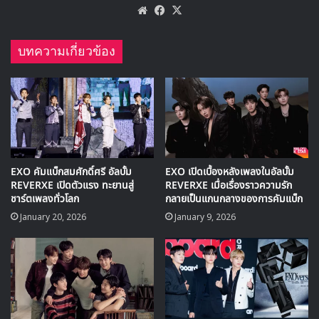
เธอเพื่อบอกว่าเธอคือหน้ากาก ‘ราชินีดิสโก้’ ในรายการ King
of Mask Singer รวมถึงขอบคุณทุกคนที่คอยเชียร์เธอในช่วง
เวลาที่มีความสุขนี้ด้วยเช่นกัน
https://www.instagram.com/p/CC0iZ7UJjTZ/
ติดตามชม
รายการ
King of Mask Singer
พร้อมซับไทยได้ทุก
สัปดาห์ที่ Viu
Exy
King of Mask Singer
WJSN