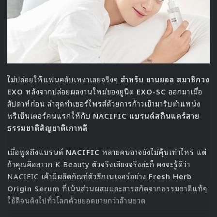
https://www.youtube.com/watch?
v=vL_aQ5tpbd0&feature=emb_title
Exy ได้แนะนำตัวว่าเธอคือ ลีดเดอร์ และ แรปเปอร์ ของเกิร์ลกรุ
ป WJSN โดยเธอได้ให้สัมภาษณ์ว่า
“ฉันรู้สึกดีค่ะ เพราะรู้สึกเหมือนกับว่าได้กลายเป็นลีดเดอร์
ที่สมาชิกวงคนอื่นๆ จะสามารถภาคภูมิใจได้ผ่านรายการนี้
ฉันจะทำหน้าที่ความรับผิดชอบอันยิ่งใหญ่นี้ และทุ่มเท
อย่างเต็มที่เพื่อนำสมาชิกทุกคนทำกิจกรรมให้ดีที่สุด”
“ฉันเป็นแรปเปอร์ของวงค่ะ แต่ฉันเริ่มต้นร้องเพลงเพราะ
ฉันฝันอยากเป็นนักร้อง ฉันรักการร้องเพลงเพราะอย่าง
นั้นสิ่งนี้จึงเป็นโอกาสที่ล้ำค่าที่สุดสำหรับฉันค่ะ ฉันไม่คิดว่า
จะผ่านเข้ามาได้ถึงรอบที่ 3 แต่ก็มีความสุขมากที่ได้โชว์การ
แสดงทั้งหมดที่ฉันได้เตรียมมาค่ะ”