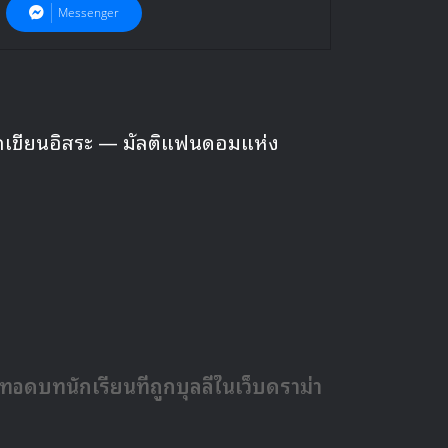
Messenger
นนักเขียนอิสระ — มัลติแฟนดอมแห่ง