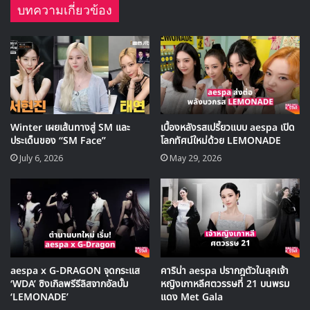
บทความเกี่ยวข้อง
note:
NINGNING (หนิงหนิง)
ชื่อจริง: หนิงอี้จั๋ว
วันเกิด: 23 ตุลาคม 2002
Winter เผยเส้นทางสู่ SM และ
เบื้องหลังรสเปรี้ยวแบบ aespa เปิด
สัญชาติ: จีน
ประเด็นของ “SM Face”
โลกทัศน์ใหม่ด้วย LEMONADE
July 6, 2026
May 29, 2026
aespa x G-DRAGON จุดกระแส
คาริน่า aespa ปรากฎตัวในลุคเจ้า
‘WDA’ ซิงเกิลพรีรีลิสจากอัลบั้ม
หญิงเกาหลีศตวรรษที่ 21 บนพรม
‘LEMONADE’
แดง Met Gala