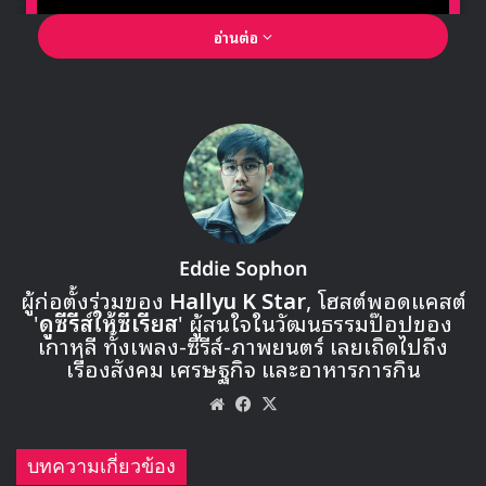
อ่านต่อ
🎙GYUBIN ปลื้มเมืองไทยขนาดไหน? ถึงกลับมาถ่าย
MV เพลงใหม่ LIKE U 100 ที่กรุงเทพ
▶ คลิกดูสัมภาษณ์พิเศษ
Eddie Sophon
ผู้ก่อตั้งร่วมของ
Hallyu K Star
, โฮสต์พอดแคสต์
'
ดูซีรีส์ให้ซีเรียส
' ผู้สนใจในวัฒนธรรมป๊อปของ
เกาหลี ทั้งเพลง-ซีรีส์-ภาพยนตร์ เลยเถิดไปถึง
เรื่องสังคม เศรษฐกิจ และอาหารการกิน
Website
Facebook
X
บทความเกี่ยวข้อง