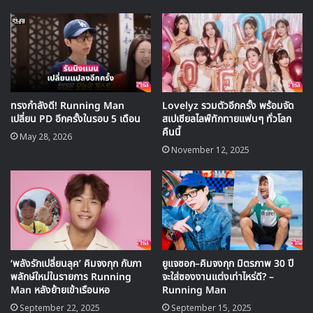
ทรงกำลังดี! Running Man
Lovelyz รวมตัวอีกครั้ง พร้อมจัด
เปลี่ยน PD อีกครั้งในรอบ 5 เดือน
สเปเชียลไลฟ์ทักทายแฟนๆ ทั่วโลก
คืนนี้
May 28, 2026
November 12, 2025
ด้วยความหลากหลายของแขกรับเชิญในการถ่ายทำสัปดาห์นี้ ทำ
ให้เรซพิเศษนี้ได้รับความสนใจมากว่ามิชชันต่างๆ และเคมีของผู้
ร่วมรายการกับสมาชิกของ รันนิงแมน จะถูกผสมผสานออกมา
‘พลังรักเปลี่ยนลุค’ คิมจงกุก กับภา
ยูแจซอก–คิมจงกุก มิตรภาพ 30 ปี
เป็นอย่างไร
พลักษ์ใหม่ในรายการ Running
จะใส่ซองงานแต่งเท่าไหร่ดี? –
Man หลังย้ายเข้าเรือนหอ
Running Man
สำหรับรายการ รันนิงแมน ในเรซพิเศษ ‘Best Friend’ จะออก
September 22, 2025
September 15, 2025