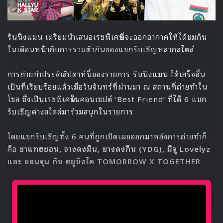
รันนิงแมน เตรียมนำเสนอเรซพิเศษที่จะออกอากาศให้ได้ชมกัน
ในเดือนหน้ากับการรวมตัวกันของแขกรับเชิญหลากสไตล์
การถ่ายทำประจำสัปดาห์นี้ของรายการ รันนิงแมน ได้เสร็จสิ้น
เป็นที่เรียบร้อยแล้วเมื่อวันจันทร์ที่ผ่านมา ณ สถานที่ถ่ายทำใน
โซล ซึ่งเป็นเรซพิเศษในคอนเซปต์ ‘Best Friend’ ที่ได้ 6 แขก
รับเชิญต่างสไตล์มาร่วมสนุกในรายการ
โดยแขกรับเชิญทั้ง 6 คนที่ถูกเปิดเผยออกมาหลังการถ่ายทำก็
คือ
ชาแทฮยอน, จางดงมิน, ยางดงกึน (YDG), มิจู Lovelyz
และ ยอนจุน กับ ฮยูนิงไค TOMORROW X TOGETHER