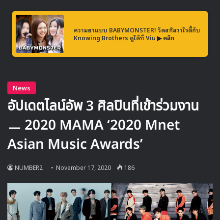
อากาศให้ได้ชมกันในช่วงเดือน ธันวาคม คอยติดตามการ
คอนเฟิร์มวันออกอากาศกันได้ และสามารถรับชมพร้อมซับไทย
กันได้ที่ viu เช่นเดิม
ความฮาแบบ BABYMONSTER! วัดสกิลวาไรตี้กับ
Knowing Brothers ดูได้ที่ Viu
▶ คลิก
Source
1
LOVELYZ
Running Man
TOMORROW X TOGETHER