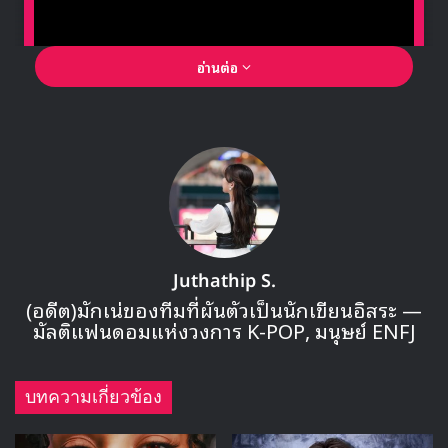
อ่านต่อ
🎙GYUBIN ปลื้มเมืองไทยขนาดไหน? ถึงกลับมาถ่าย
MV เพลงใหม่ LIKE U 100 ที่กรุงเทพ
▶ คลิกดูสัมภาษณ์พิเศษ
Juthathip S.
ล่าสุดในวันที่ 30 พฤศจิกายน ได้มีอัปเดตไลน์อัพ 4 มาแล้ว โดย
(อดีต)มักเน่ของทีมที่ผันตัวเป็นนักเขียนอิสระ —
มีศิลปินที่จะมาเข้าร่วมงานเพิ่มเติม 7 วง ได้แก่
Oh My Girl.
มัลติแฟนดอมแห่งวงการ K-POP, มนุษย์ ENFJ
THE BOYZ, Stray Kids, (G)I-DLE, ATEEZ, CRAVITY
และ
ENHYPEN
บทความเกี่ยวข้อง