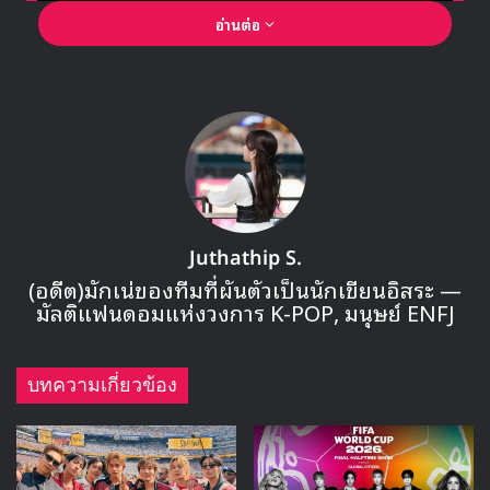
ฮันจีฮยอน เองก็ตกใจกับฉากเริ่มซีซัน 2 เช่นกัน พร้อมกับคาด
เดาหลังจากได้อ่านบท
“พอเจอบทเขียนว่า ‘โรนา ตายแล้ว’ ฉันก็ตกใจมากค่ะ
แล้วก็สงสัยมากจนเดาไปเองว่า อึนบยอล เป็นคนฆ่าเธอเห
รอ”