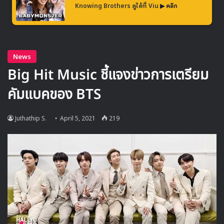
Knowing Brothers ดูได้ที่ Viu
▶ คลิก
▶ คลิกดูสัมภาษณ์พิเศษ
คิมฮยอนซู ได้เล่าถึงฉากนี้ว่า
“ประโยคแรกที่ฉันได้อ่านในบทของซีซันนี้คือ ‘เด็กผู้หญิง
คนหนึ่งนอนตายอยู่บนพื้น’ ค่ะ ตอนแรกก็ไม่คิดนะคะว่า
จะเป็นตัวเอง แต่พออ่านบทต่อไปก็เจอบทเขียนบรรยายว่า
‘โรนา ตายแล้ว'”