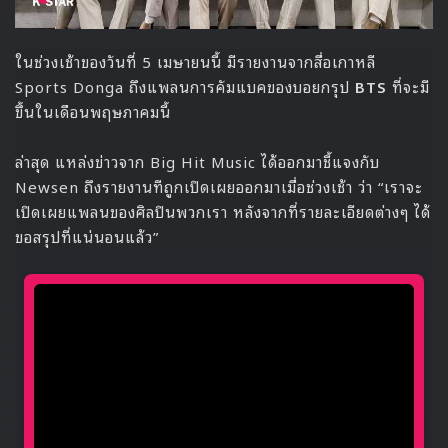
คิมยองแด ที่รับบทของ จูซอกฮุน ก็รู้สึกเซอร์ไพรส์ที่ได้อ่านเรื่อง
ราวในฉากแรกของเรื่อง เช่นกัน และมันยังทำให้เขารู้สึกกังวล
อีกด้วย
“ในบทเขียนว่าเด็กผู้หญิงผมยาวนอนตายอยู่บนพื้นครับ
ผมก็สงสัยนะครับว่าจะเป็นใคร พอรู้ว่าเป็น โรนา ผมก็
ตกใจครับ แล้วก็กังวลว่าบทของผมต่อจากนี้จะเป็นยังไง
เพราะความสัมพันธ์เดียวของผมในเรื่องคือ โรนา ครับ
เป็นพลอตหลักของผมเลย แล้วถ้าเธอตายไปแบบนี้ผมก็
กังวลว่าบทของผมมันจะหายไปด้วยครับ
แต่ตอนอ่านก็แอบคิดนะครับว่าเธอน่าจะกลับมาได้ สุดท้าย
พอได้เห็นบทช่วยยืนยันว่าผมคิดถูก ผมก็รู้สึกแบบ ‘โอเค
รอดแล้วเรา’ ” คลิกเพื่อชม:
The Penthouse 2
Hidden Room – Unfinished Story พร้อมซับไทย