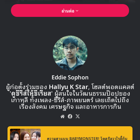
อ่านต่อ
Eddie Sophon
ผู้ก่อตั้งร่วมของ
Hallyu K Star
, โฮสต์พอดแคสต์
'
ดูซีรีส์ให้ซีเรียส
' ผู้สนใจในวัฒนธรรมป๊อปของ
เกาหลี ทั้งเพลง-ซีรีส์-ภาพยนตร์ เลยเถิดไปถึง
เรื่องสังคม เศรษฐกิจ และอาหารการกิน
Website
Facebook
X
🎙GYUBIN ปลื้มเมืองไทยขนาดไหน? ถึงกลับมาถ่าย
MV เพลงใหม่ LIKE U 100 ที่กรุงเทพ
ความฮาแบบ BABYMONSTER! วัดสกิลวาไรตี้กับ