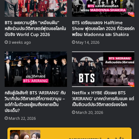
สุดท้ายแล้ว คิมฮยอนซู ได้พูดถึงความประทับใจที่เกิดขึ้นในฉาก
นี้ว่า
“มีบทที่ โอยุนฮี พูดกับ โรนา ในฉากว่า
‘โรนา ฟื้นสิ แม่
กลัวนะ ลืมตาสิ โรนา’
ซึ่งตอนนั้น โรนา เหมือนตายไปแล้ว
ค่ะ รุ่นพี่ยูจิน แสดงฉากนั้นออกมาได้ถึงอารมณ์มากๆ จน