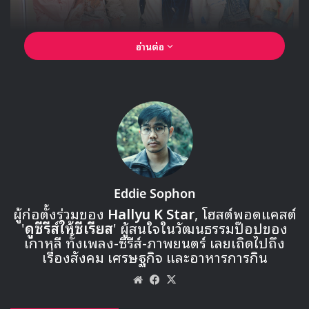
อ่านต่อ
Eddie Sophon
ผู้ก่อตั้งร่วมของ
Hallyu K Star
, โฮสต์พอดแคสต์
'
ดูซีรีส์ให้ซีเรียส
' ผู้สนใจในวัฒนธรรมป๊อปของ
เกาหลี ทั้งเพลง-ซีรีส์-ภาพยนตร์ เลยเถิดไปถึง
เรื่องสังคม เศรษฐกิจ และอาหารการกิน
🎙GYUBIN ปลื้มเมืองไทยขนาดไหน? ถึงกลับมาถ่าย
Website
Facebook
X
MV เพลงใหม่ LIKE U 100 ที่กรุงเทพ