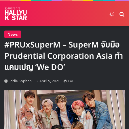
Switch
ค้
News
#PRUxSuperM – SuperM จับมือ
Prudential Corporation Asia ทำ
แคมเปญ ‘We DO’
Eddie Sophon
April 9, 2021
141