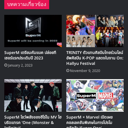
บทความเกี่ยวข้อง
▶ คลิกดูสัมภาษณ์พิเศษ
สำหรับเพลง We DO จะถูกนำเสนอออกมาในสไตล์แบบไฮบริด
ที่ผสมผสานความเป็นเรโทรดิสโก้ ออกมาให้เกิดไดนามิค และ
ความรู็สึกแบบล้ำสมัย ซึ่งเพลงและ MV จะถูกปล่อยออกมาในวัน
ที่ 9 เมษายน เวลา 17.00 น. ตามเวลาในประเทศไทย
SuperM เตรียมคัมแบค ปล่อยที
TRINITY ตัวแทนศิลปินไทยร่วมไลน์
เซอร์แรกประเดิมปี 2023
อัพศิลปิน K-POP แสดงในงาน On:
Hallyu Festival
พร้อมกับการเปิดตัวแคมเปญนี้ พรูเด็นเชียล ประเทศไทย ได้
January 2, 2023
November 9, 2020
ชวนแฟนๆ ร่วมทำกิจกรรมต้อนรับทีมอเวนเจอร์แห่งวงการ
เคป๊อป “SuperM” ด้วยภารกิจ “We DO The Mission To
UNLOCK” และทวีตโพสต์ด้วยใจในทวิตเตอร์
@PrudentialThai พร้อมติด #WeDO #PRUxSuperM ให้
ถึง 10,000 Tweets และชม MV ที่จะปล่อยออกมาในวันนี้ให้
ทะลุล้านวิวภายใน 1 วัน
SuperM โชว์พลังของฮีโร่ใน MV ไฮ
SuperM × Marvel เปิดเผย
ติดตามอัปเดตแคมเปญ We DO ของ SuperM และ
บริดแทรค ‘One (Monster &
คอลเลคชันพิเศษในการโปรโม