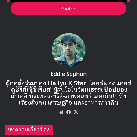
อ่านต่อ
🎙GYUBIN ปลื้มเมืองไทยขนาดไหน? ถึงกลับมาถ่าย
MV เพลงใหม่ LIKE U 100 ที่กรุงเทพ
Eddie Sophon
ผู้ก่อตั้งร่วมของ
Hallyu K Star
, โฮสต์พอดแคสต์
'
ดูซีรีส์ให้ซีเรียส
' ผู้สนใจในวัฒนธรรมป๊อปของ
▶ คลิกดูสัมภาษณ์พิเศษ
เกาหลี ทั้งเพลง-ซีรีส์-ภาพยนตร์ เลยเถิดไปถึง
เรื่องสังคม เศรษฐกิจ และอาหารการกิน
Website
Facebook
X
บทความเกี่ยวข้อง