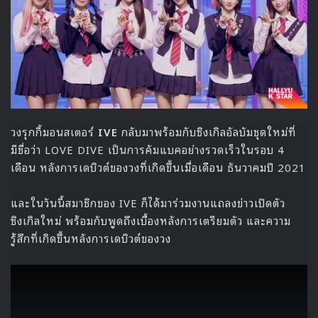
อัปเดตก่อนหน้านี้:
เที่ยงคืนวันที่ 5 เมษายน ตามเวลาในเกาหลี มาถึงการเปิดตัว
สมาชิกคนที่ 2 ของทีมเดบิวต์เกิร์ลกรุปวงใหม่ LE SSERAFIM
จาก Source Music ภายใต้การร่วมงานกับ HYBE ที่มี บังชีฮ
ยอก มารับหน้าที่เอ็กซ์คลูซีฟโปรดิวเซอร์ของวง โดยสมาชิกคนที่
2 มีชื่อว่า คิมการัม ที่คลิปเปิดตัวของเธอถูกถ่ายทอดออกมาใน
บรรยากาศที่ดูสดใสมีชีวิตชีวา
คิมการัม
Kim Garam