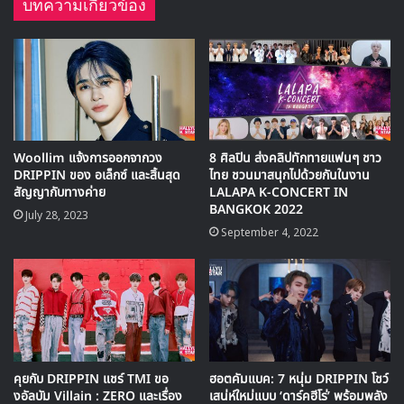
บทความเกี่ยวข้อง
Woollim แจ้งการออกจากวง
8 ศิลปิน ส่งคลิปทักทายแฟนๆ ชาว
DRIPPIN ของ อเล็กซ์ และสิ้นสุด
ไทย ชวนมาสนุกไปด้วยกันในงาน
สัญญากับทางค่าย
LALAPA K-CONCERT IN
BANGKOK 2022
July 28, 2023
September 4, 2022
🎙GYUBIN ปลื้มเมืองไทยขนาดไหน? ถึงกลับมาถ่าย
MV เพลงใหม่ LIKE U 100 ที่กรุงเทพ
▶ คลิกดูสัมภาษณ์พิเศษ
คุยกับ DRIPPIN แชร์ TMI ขอ
ฮอตคัมแบค: 7 หนุ่ม DRIPPIN โชว์
งอัลบัม Villain : ZERO และเรื่อง
เสน่ห์ใหม่แบบ ‘ดาร์คฮีโร่’ พร้อมพลัง