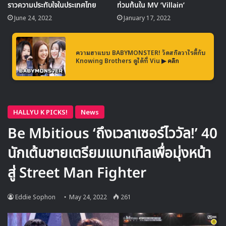
ราวความประทับใจในประเทศไทย
ท่วมท้นใน MV ‘Villain’
จากอัลบัมก่อนหน้านี้ DRIPPIN ได้เปลี่ยนภาพลักษณ์ไปโดยสิ้น
June 24, 2022
January 17, 2022
เชิงจากผลงานก่อนๆ ด้วยการ
นำเสนอเรื่องราวในคอนเซปต์แบบ
‘ดาร์คฮีโร่’
ผ่านวิชวลที่โดดเด่นและเพอร์ฟอร์แมนซ์ที่แข็งแรง
ดุดันยิ่งขึ้น และจากโปสเตอร์ที่ถูกปล่อยออกมาในวันนี้ ก็เหมือน
ความฮาแบบ BABYMONSTER! วัดสกิลวาไรตี้กับ
Knowing Brothers ดูได้ที่ Viu
▶ คลิก
กับว่าจะมีเรื่องราวของวิทยาศาสตร์เข้ามาเกี่ยวข้องในเรื่องราว
ของซิงเกิลอัลบัม
Villian : ZERO
การคัมแบคในครั้งนี้ ได้รับการจับตามองว่า DRIPPIN จะ
เป็นการเปิดประตู่สู่การทำกิจกรรมในระดับโกลบอลมากยิ่งขึ้น
คอยติตตามกันได้ว่าพวกเขาจะนำเสนอเรื่องราว และคอนเซปต์
แบบไหน ออกมาในการคัมแบคครั้งนี้
ซิงเกิลอัลบัม
Villian : ZERO
จะปล่อยออกมาในวันที่ 15
มิถุนายน ปักหมุดและคอยอัปเดตทีเซอร์ รูปคแนเซปต์ต่างๆ ของ
DRIPPIN กันเอาไว้ให้ดี
Source
1
2