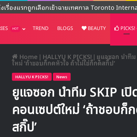
งไม่ชัดเจน’ หลังปล่อยคอนเทนต์พิเศษฉลองครบรอบ 4
RIES
TREND
BLOGS
BEAUTY
PICKS!
HOT
Home
|
HALLYU K PICKS!
|
ยูแจซอก นำทีม 
ใหม่ ‘ถ้าชอบก็กดหัวใจ ถ้าไม่ใช่ก็กดสกิ๊ป’
HALLYU K PICKS!
News
ยูแจซอก นำทีม SKIP เปิดตั
คอนเซปต์ใหม่ ‘ถ้าชอบก็กด
สกิ๊ป’