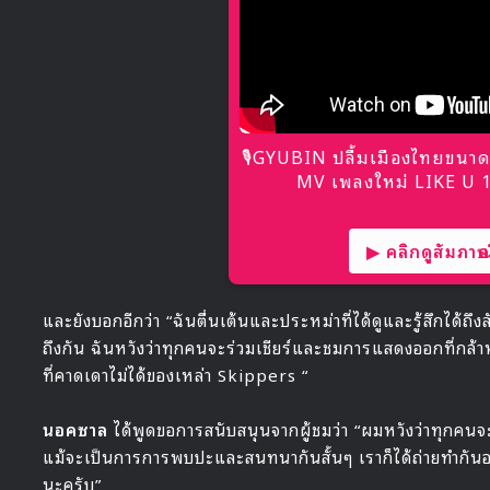
🎙GYUBIN ปลื้มเมืองไทยขนาด
MV เพลงใหม่ LIKE U 10
▶ คลิกดูสัมภาษณ์
และยังบอกอีกว่า “ฉันตื่นเต้นและประหม่าที่ได้ดูและรู้สึกได้ถ
ถึงกัน ฉันหวังว่าทุกคนจะร่วมเชียร์และชมการแสดงออกที่กล้า
ที่คาดเดาไม่ได้ของเหล่า Skippers “
นอคซาล
ได้พูดขอการสนับสนุนจากผู้ชมว่า “ผมหวังว่าทุกคน
แม้จะเป็นการการพบปะและสนทนากันสั้นๆ เราก็ได้ถ่ายทำกันอย
นะครับ”