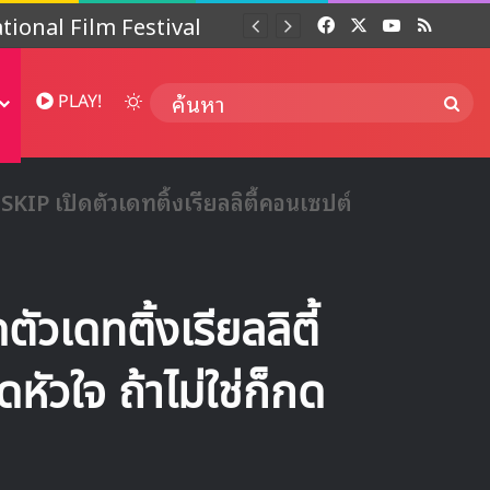
 ปี
Facebook
X
YouTube
RSS
Dai
Switch skin
ค้นห
PLAY!
SKIP เปิดตัวเดทติ้งเรียลลิตี้คอนเซปต์
วเดทติ้งเรียลลิตี้
หัวใจ ถ้าไม่ใช่ก็กด