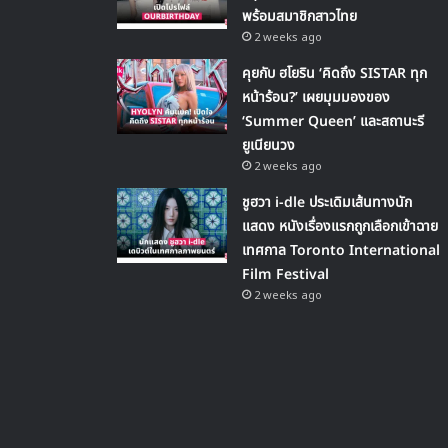
พร้อมสมาชิกสาวไทย
2 weeks ago
คุยกับ ฮโยริน ‘คิดถึง SISTAR ทุก
หน้าร้อน?’ เผยมุมมองของ
‘Summer Queen’ และสถานะรี
ยูเนียนวง
2 weeks ago
ชูฮวา i-dle ประเดิมเส้นทางนัก
แสดง หนังเรื่องแรกถูกเลือกเข้าฉาย
เทศกาล Toronto International
Film Festival
2 weeks ago