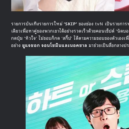
รายการบันเทิงรายการใหม่
‘SKIP’
ของช่อง tvN เป็นรายการห
เดียวเพื่อหาคู่ของพวกเขาได้อย่างรวดเร็วด้วยคอนเซ็ปต์ ‘นัดบอด
กดปุ่ม ‘หัวใจ’ ไม่ชอบก็กด ‘สกิ๊ป’ ได้ตามความชอบของตัวเองเพ
อย่าง
ยูแจซอก จอนโซมินและนอคซาล
มาช่วยเป็นสื่อกลางป