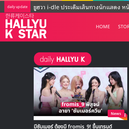
ADOR ชี้แจงกิจกรรมของ NewJeans ‘ยั
daily update
HOME
STO
News
มีซัมเมอร์ ต้องมี fromis_9! ขึ้นเทรนด์