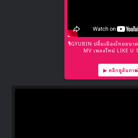
🎙GYUBIN ปลื้มเมืองไทยขนาด
MV เพลงใหม่ LIKE U 10
▶ คลิกดูสัมภาษณ์