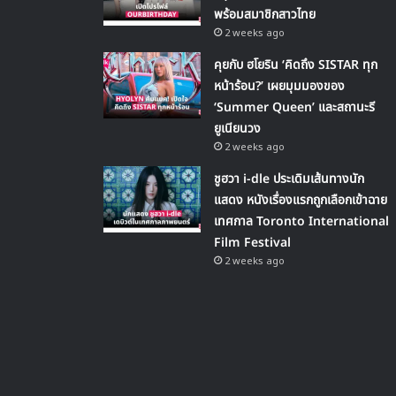
พร้อมสมาชิกสาวไทย
2 weeks ago
คุยกับ ฮโยริน ‘คิดถึง SISTAR ทุก
หน้าร้อน?’ เผยมุมมองของ
‘Summer Queen’ และสถานะรี
ยูเนียนวง
2 weeks ago
ชูฮวา i-dle ประเดิมเส้นทางนัก
แสดง หนังเรื่องแรกถูกเลือกเข้าฉาย
เทศกาล Toronto International
Film Festival
2 weeks ago