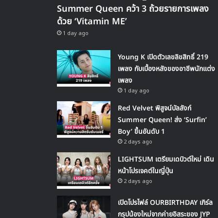
Summer Queen คว้า 3 ถ้วยรายการเพลง
ด้วย ‘Vitamin ME’
1 day ago
Young K เปิดตัวเลขลิขสิทธิ์ 219
เพลง กับเบื้องหลังของอาชีพนักแต่ง
เพลง
1 day ago
Red Velvet พิสูจน์บัลลังก์
Summer Queen! ส่ง ‘Surfin’
Boy’ ขึ้นอันดับ 1
2 days ago
LIGHTSUM เตรียมเดบิวต์ใหม่ เดิน
หน้าโปรเจคต์ในญี่ปุ่น
2 days ago
เปิดโปรไฟล์ OURBIRTHDAY เกิร์ล
กรุปน้องใหม่จากค่ายอิสระของ JYP