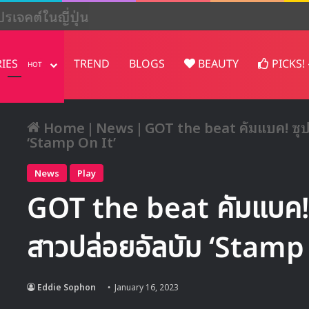
ปรเจคต์ในญี่ปุ่น
RIES
TREND
BLOGS
BEAUTY
PICKS!
HOT
Home
|
News
|
GOT the beat คัมแบค! ซุปเ
‘Stamp On It’
News
Play
GOT the beat คัมแบค! ซ
สาวปล่อยอัลบัม ‘Stamp
Eddie Sophon
January 16, 2023