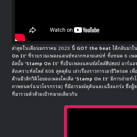
ล่าสุดในเดือนมกราคม 2023 นี้
GOT the beat
ได้กลับมาใน
On It’
ที่รวบรวมเพลงแดนซ์หลากหลายเสน่ห์ ทั้งหมด 6 เพลง โด
อัลบั้ม
‘Stamp On It’
ที่เป็นเพลงแดนซ์สไตล์ฮิปฮอป อาร์แอน
สังเคราะห์สไตล์ 808 สุดดุดัน เล่าเรื่องราวการเอาชีวิตรอด เพื่อ
ด้านมิวสิกวิดีโอของเพลงไตเติล
‘Stamp On It’
มีการถ่ายทำ
ภาพยนตร์แนวโจรกรรม) ที่มีอารมณ์ดุดันและแข็งแกร่ง ซึ่งผู้
ที่มารวมตัวด้วยเป้าหมายเดียวกัน