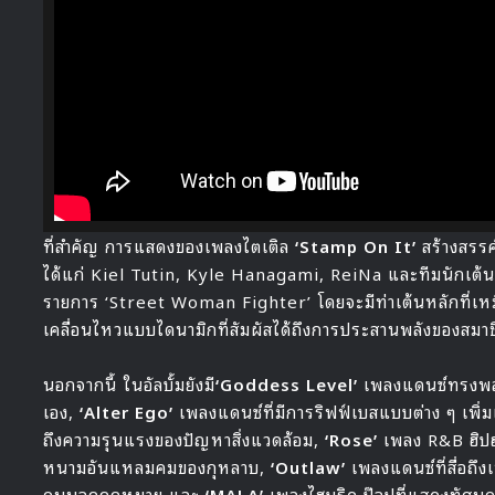
HALLYU 
ที่สำคัญ การแสดงของเพลงไตเติล
‘Stamp On It’
สร้างสรรค์
ได้แก่ Kiel Tutin, Kyle Hanagami, ReiNa และทีมนักเต้นชื
รายการ ‘Street Woman Fighter’ โดยจะมีท่าเต้นหลักที่เ
เคลื่อนไหวแบบไดนามิกที่สัมผัสได้ถึงการประสานพลังของสมาช
นอกจากนี้ ในอัลบั้มยังมี
‘Goddess Level’
เพลงแดนซ์ทรงพลังท
เอง,
‘Alter Ego’
เพลงแดนซ์ที่มีการริฟฟ์เบสแบบต่าง ๆ เพิ่ม
ถึงความรุนแรงของปัญหาสิ่งแวดล้อม,
‘Rose’
เพลง R&B ฮิปฮ
หนามอันแหลมคมของกุหลาบ,
‘Outlaw’
เพลงแดนซ์ที่สื่อถึง
คนนอกกฎหมาย และ
‘MALA’
เพลงไฮบริด ป๊อปที่แสดงทัศนคติ