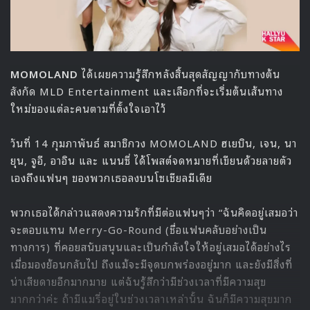
MOMOLAND
ได้เผยความรู้สึกหลังสิ้นสุดสัญญากับทางต้น
สังกัด MLD Entertainment และเลือกที่จะเริ่มต้นเส้นทาง
ใหม่ของแต่ละคนตามที่ตั้งใจเอาไว้
วันที่ 14 กุมภาพันธ์ สมาชิกวง MOMOLAND ฮเยบิน, เจน, นา
ยุน, จูอี, อาอิน และ แนนซี่ ได้โพสต์จดหมายที่เขียนด้วยลายตัว
เองถึงแฟนๆ ของพวกเธอลงบนโซเชียลมีเดีย
พวกเธอได้กล่าวแสดงความรักที่มีต่อแฟนๆว่า “ฉันคิดอยู่เสมอว่า
จะตอบแทน Merry-Go-Round (ชื่อแฟนคลับอย่างเป็น
ทางการ) ที่คอยสนับสนุนและเป็นกำลังใจให้อยู่เสมอได้อย่างไร
เมื่อมองย้อนกลับไป ถึงแม้จะมีจุดบกพร่องอยู่มาก และยังมีสิ่งที่
น่าเสียดายอีกมากมาย แต่ฉันรู้สึกว่ามีช่วงเวลาที่มีความสุข
มากกว่าค่ะ ถ้ามีแมรี่อยู่ในช่วงเวลาเหล่านั้น ฉันก็มีความสุขมาก