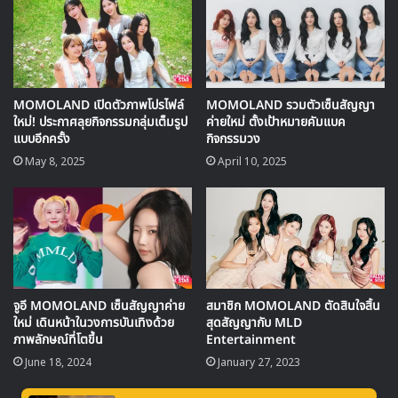
ตัดสินใจที่จะก้าวไปสู่ความฝันของตัวเอง และสนับสนุนให้กับ
การเริ่มต้นใหม่ของสมาชิกทุกคน แม้ว่าทั้ง 6 คนจะเลือกเดินกัน
ไปคนละทาง แต่พวกเราก็ยังเป็นทีมเดียวกันเสมอ เหมือนกับ
แมรี่ที่รักและอยู่เคียงข้าง MOMOLAND เสมอ เช่นเดียวกับ
พวกเราก็จะอยู่เคียงข้างแมรี่เสมอในฐานะ MOMOLAND พวก
MOMOLAND เปิดตัวภาพโปรไฟล์
MOMOLAND รวมตัวเซ็นสัญญา
ใหม่! ประกาศลุยกิจกรรมกลุ่มเต็มรูป
ค่ายใหม่ ตั้งเป้าหมายคัมแบค
เราอยากจะมาบอกข่าวให้แฟนๆได้ทราบกันไวกว่านี้ แต่ตอนนี้
แบบอีกครั้ง
กิจกรรมวง
พวกเราได้มาบอกแล้ว ขอโทษมากๆและขอบคุณที่รอนะคะ ใน
May 8, 2025
April 10, 2025
อนาคตช่วยสนับสนุนและตั้งตารอ MOMOLAND กับเส้นทางที่
สมาชิกแต่ละคนตั้งใจเอาไว้ด้วยนะคะ”
MOMOLAND เดบิวต์ในปี 2016 และได้รับความนิยมอย่างมาก
จากการปล่อยเพลงฮิตอย่าง ‘Bboom Bboom’, ‘BAAM’ และ
‘Thumbs Up’
จูอี MOMOLAND เซ็นสัญญาค่าย
สมาชิก MOMOLAND ตัดสินใจสิ้น
ใหม่ เดินหน้าในวงการบันเทิงด้วย
สุดสัญญากับ MLD
ภาพลักษณ์ที่โตขึ้น
Entertainment
June 18, 2024
January 27, 2023