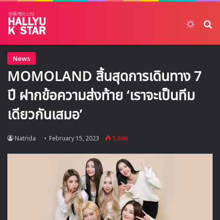
Switch
ค้
News
MOMOLAND สิ้นสุดการเดินทาง 7
ปี ฝากข้อความส่งท้าย ‘เราจะเป็นทีม
เดียวกันเสมอ’
Natrida
February 15, 2023
5,896