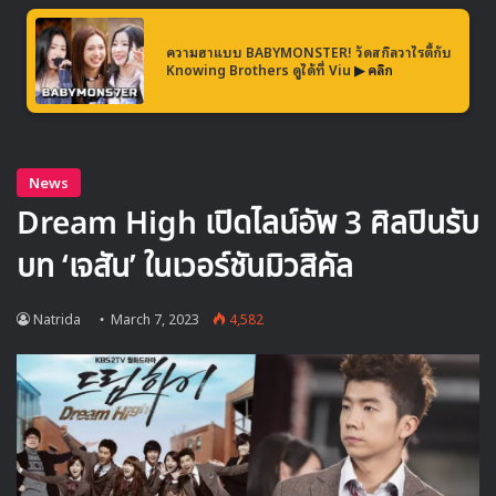
NewJeans ยังได้รับการวิจารณ์เชิงบวกทางด้านคุณค่าทาง
ความฮาแบบ BABYMONSTER! วัดสกิลวาไรตี้กับ
ดนตรี ในงาน ’20th KOREAN MUSIC AWARDS’ ซึ่งจัดขึ้น
Knowing Brothers ดูได้ที่ Viu
▶ คลิก
เมื่อวันที่ 5 ที่ผ่านมา พวกเธอได้รับรางวัลถึง 3 สาขา ได้แก่
‘Rookie of the Year’, ‘Best K-Pop Album’ และ ‘Best
K-Pop Song’ ในงานประกาศรางวัลที่มุ่งเน้นไปที่ความสำเร็จ
ทางดนตรี
Source
1
Ditto
melon
NewJeans