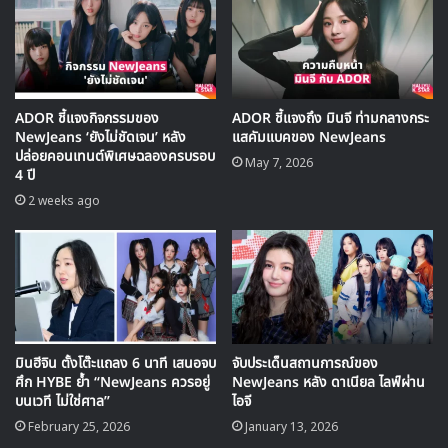
🎙GYUBIN ปลื้มเมืองไทยขนาดไหน? ถึงกลับมาถ่าย
MV เพลงใหม่ LIKE U 100 ที่กรุงเทพ
ADOR ชี้แจงกิจกรรมของ
ADOR ชี้แจงถึง มินจี ท่ามกลางกระ
NewJeans ‘ยังไม่ชัดเจน’ หลัง
แสคัมแบคของ NewJeans
ปล่อยคอนเทนต์พิเศษฉลองครบรอบ
May 7, 2026
▶ คลิกดูสัมภาษณ์พิเศษ
4 ปี
2 weeks ago
NewJeans ไม่เพียงครองอันดับ Melon เท่านั้น แต่ยังครอง
ชาร์ต Genie และ Bugs จากอันดับ 1 ถึงอันดับ 3 เป็นเวลา 7
สัปดาห์ จากทั้ง 3 เพลงคือ ‘Ditto’ ‘OMG’ และ ‘Hype Boy’
นอกจาก “Hype Boy” แล้ว เพลงเดบิวต์อีกเพลง ของ
NewJeans “Attention” ยังติดอันดับ 6 ใน Genie และอันดับ
มินฮีจิน ตั้งโต๊ะแถลง 6 นาที เสนอจบ
จับประเด็นสถานการณ์ของ
ศึก HYBE ย้ำ “NewJeans ควรอยู่
NewJeans หลัง ดาเนียล ไลฟ์ผ่าน
7 ใน Melon และ Bugs โดยเพลงเดบิวต์ 2 เพลงที่ปล่อยออก
บนเวที ไม่ใช่ศาล”
ไอจี
มาเมื่อกว่า 7 เดือนก่อนนี้ ยังคงรักษา ‘Top 10’ ไว้ได้พร้อมกับ
February 25, 2026
January 13, 2026
เพลงใหม่อีกด้วย