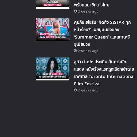
พร้อมสมาชิกสาวไทย
2 weeks ago
คุยกับ ฮโยริน ‘คิดถึง SISTAR ทุก
หน้าร้อน?’ เผยมุมมองของ
‘Summer Queen’ และสถานะรี
ยูเนียนวง
2 weeks ago
ชูฮวา i-dle ประเดิมเส้นทางนัก
แสดง หนังเรื่องแรกถูกเลือกเข้าฉาย
เทศกาล Toronto International
Film Festival
2 weeks ago