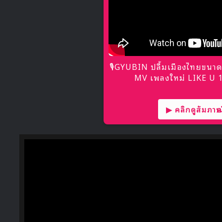
🎙GYUBIN ปลื้มเมืองไทยขนาด
MV เพลงใหม่ LIKE U 10
▶ คลิกดูสัมภาษณ์