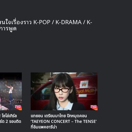
สนใจเรื่องราว K-POP / K-DRAMA / K-
การพูด
โซโล่เกิร์ล
แทยอน เตรียมมาไทย ปักหมุดคอน
ร์ต 2 รอบติด
‘TAEYEON CONCERT – The TENSE’
ที่อิมแพคอารีน่า