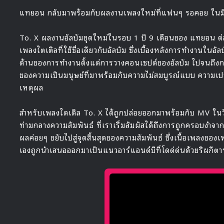
แทยอน กลับมาพร้อมกับผลงานเพลงใหม่ที่แฟนๆ รอคอย ในมินิอัลบ
To. X ผลงานอัลบัมชุดใหม่ในรอบ 1 ปี 9 เดือนของ แทยอน ต
เพลงไตเติลที่ใช้ชื่อเดียวกับอัลบัม ซึ่งเบื้องหลังการทำงานในอ
ด้านของการทำงานตั้งแต่การวางคอนเซปต์ของอัลบัม ไปจนถึงก
ของความเป็นมนุษย์ที่มาพร้อมกับความไม่สมบูรณ์แบบ ความเปรา
เหตุผล
สำหรับเพลงไตเติล To. X ได้ถูกปล่อยออกมาพร้อมกับ MV ในวันนี้ 
ท่ามกลางความสัมพันธ์ ที่เราเริ่มสัมผัสได้ถึงการถูกครอบงำจาก
ผลค่อยๆ ขยับไปสู่จุดสิ้นสุดของความสัมพันธ์ ซึ่งเนื้อเพลงขอ
เองถูกนำเสนอออกมาเป็นแนวอาร์แอนด์บีที่โดด่ด่นด้วยริผกีตาร