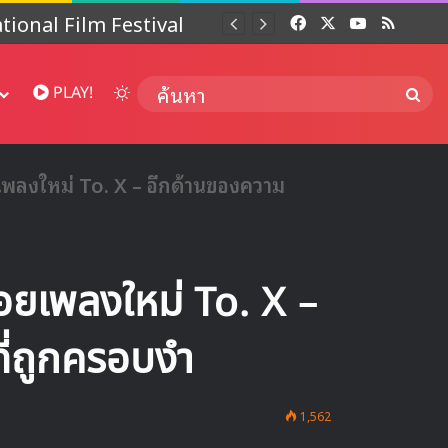
 ปี
Facebook
X
YouTube
RSS
Dai
Switch skin
ค้นห
PLAY!
ลงใหม่ To. X – อีกด้านของความ
ยเพลงใหม่ To. X –
ี่ถูกครอบงำ
1,562