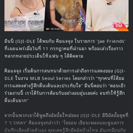
(G)I-DLE กำลังโปรโมตอัลบั้มใหม่ ‘I SWAY’ ซึ่งปล่อยออกมา