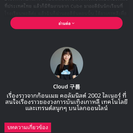
ที่ประเทศไทย แล้วก็มีทีมงานจาก Cube มาออดิชันนักเรียนที่
โรงเรียนพอดีค่ะ แล้วฉันก็ผ่านออดิชันตอนนั้น ได้มาเกาหลีเพื่อ
ซ้อมที่ค่าย”
อ่านต่อ
Cloud 구름
เรื่องราวจากก้อนเมฆ คอลัมนิสต์ 2002 ไลเนอร์ ที่
สนใจเรื่องราวของวงการบันเทิงเกาหลี เทคโนโลยี
🎙GYUBIN ปลื้มเมืองไทยขนาดไหน? ถึงกลับมาถ่าย
และเทรนด์สนุกๆ บนโลกออนไลน์
MV เพลงใหม่ LIKE U 100 ที่กรุงเทพ
บทความเกี่ยวข้อง
▶ คลิกดูสัมภาษณ์พิเศษ