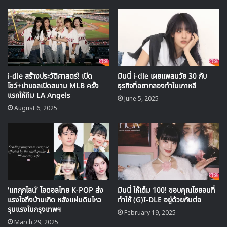
i-dle สร้างประวัติศาสตร์! เปิด
มินนี่ i-dle เผยแพลนวัย 30 กับ
โชว์+ปาบอลเปิดสนาม MLB ครั้ง
ธุรกิจที่อยากลองทำในเกาหลี
แรกให้ทีม LA Angels
June 5, 2025
August 6, 2025
‘แทกุกไลน์’ ไอดอลไทย K-POP ส่ง
มินนี่ ให้เต็ม 100! ขอบคุณโซยอนที่
มินนี่ และ มิยอนยังเปิดเผยเรื่องราวที่พวกเธอเกือบจะได้เดบิวต์
แรงใจถึงบ้านเกิด หลังแผ่นดินไหว
ทำให้ (G)I-DLE อยู่ด้วยกันต่อ
ในชื่อวงอื่น ซึ่งหนึ่งในชื่อที่เป็นตัวเลือกคือ ‘Anycolor’ มียอน
รุนแรงในกรุงเทพฯ
February 19, 2025
เล่าถึงคอนเซปต์แปลกๆ ที่มาพร้อมชื่อนี้
March 29, 2025