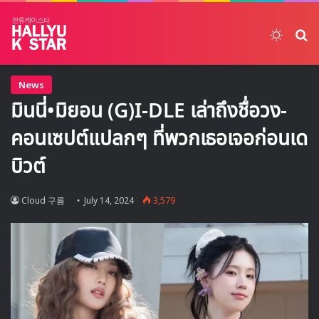
Switch
ค้
News
มินนี่•มิยอน (G)I-DLE เล่าถึงชื่อวง-
คอนเซปต์แปลกๆ ที่พวกเธอเจอก่อนเด
บิวต์
Cloud 구름
July 14, 2024
3,579