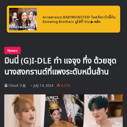
มิยอน “มันคือคอนเซปต์ที่จะทำให้เราสามารถ่ายทอดสีสันแบบ
ไหนก็ได้ออกมาค่ะ จากคอนเซปต์นี้พวกเราเลยมีชื่อเล่นที่เลือก
ความฮาแบบ BABYMONSTER! วัดสกิลวาไรตี้กับ
Knowing Brothers ดูได้ที่ Viu
▶ คลิก
ตามสีที่ชอบ แล้วเอาชื่อสัตว์มาต่อท้าย ฉันชอบสีเขียว ก็เลยได้ชื่อ
ว่า ‘จระเข้เขียว'”
ส่วนมินนี่ได้เสริมว่า “ฉันชอบสีชมพูค่ะ แล้วชื่อมินนี่ก็มาจากมินนี่
เมาส์ ฉันเลยได้ชื่อว่า ‘หนูชมพู'” ทำให้ทุกคนหัวเราะ
มินนี่ยังพูดถึงชื่อของสมาชิกคนอื่นๆอีก “โซยอนได้ชื่อว่า ‘ปลา
เหลือง’ ชูฮวาเป็น ‘ผีเสื้อขาว’ และอูกิเป็น ‘ท้องฟ้าสีฟ้า'”