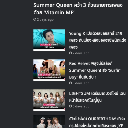
Summer Queen คว้า 3 ถ้วยรายการเพลง
ด้วย ‘Vitamin ME’
2 days ago
Young K เปิดตัวเลขลิขสิทธิ์ 219
เพลง กับเบื้องหลังของอาชีพนักแต่ง
เพลง
2 days ago
Red Velvet พิสูจน์บัลลังก์
Summer Queen! ส่ง ‘Surfin’
Boy’ ขึ้นอันดับ 1
3 days ago
LIGHTSUM เตรียมเดบิวต์ใหม่ เดิน
หน้าโปรเจคต์ในญี่ปุ่น
3 days ago
เปิดโปรไฟล์ OURBIRTHDAY เกิร์ล
กรุปน้องใหม่จากค่ายอิสระของ JYP