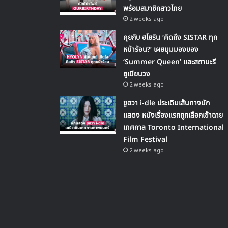
พร้อมสมาชิกสาวไทย
2 weeks ago
คุยกับ ฮโยริน ‘คิดถึง SISTAR ทุก
หน้าร้อน?’ เผยมุมมองของ
‘Summer Queen’ และสถานะรี
ยูเนียนวง
2 weeks ago
ชูฮวา i-dle ประเดิมเส้นทางนัก
แสดง หนังเรื่องแรกถูกเลือกเข้าฉาย
เทศกาล Toronto International
Film Festival
2 weeks ago