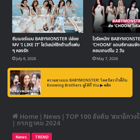
ซัมเมอร์แบบ BABYMONSTER ปล่อย
ไวรัลหนัก! BABYMONSTE
MV ‘I LIKE IT’ โชว์เสน่ห์อีกด้านที่แฟน
‘CHOOM’ แดนซ์ชาเลนจ์ทะ
ๆ หลงรัก
คอนเทนต์ใน 2 วัน
July 6, 2026
May 7, 2026
ความฮาแบบ BABYMONSTER! วัดสกิลวาไรตี้กับ
Knowing Brothers ดูได้ที่ Viu
▶ คลิก