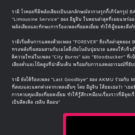
รามี โวคอลที่มีพลังเสียงเป็นเอกลักษณ์จากวงรุกกี้เกิร์ล
“Limousine Service” ของ อีมูจิน ในตอนล่าสุดที่เผยแพร่ออก
พลังเสียงและทักษะการร้องเพลงที่ยอดเยี่ยม ทำให้ผู้ชมตะลึ
รามีเริ่มต้นการแสดงด้วยเพลง “FOREVER” ซิงเกิลล่าสุดขอ
ทรงพลังที่ผสมผสานกับเมโลดี้เปียโนอันนุ่มนวล แสดงให้เห็นถึ
ตีความใหม่ในเพลง “City Burns” และ “Bloodsucker” ที่เน
เสียงต่ำและโน้ตสูงที่น่าตื่นเต้น พร้อมกับการแสดงอารมณ์ที่ซ
รามี ยังได้ร้องเพลง “Last Goodbye” ของ AKMU ร่วมกับ MC
ที่สงบและแตกต่างจากเพลงอื่นๆ โดย อีมูจิน ได้ชมเธอว่า “เธอม
การควบคุมเสียงที่ยอดเยี่ยม ทำให้รู้สึกเหมือนเรื่องราวที่มีจุด
เป็นลิตเติล เซลีน ดิออน”