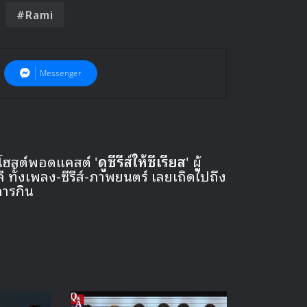
Rami
Messenger
 โฮสต์พอดแคสต์ '
ดูซีรีส์ให้ซีเรียส
' ผู้
ั้งเพลง-ซีรีส์-ภาพยนตร์ เลยเถิดไปถึง
การกิน