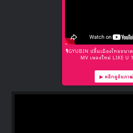
🎙GYUBIN ปลื้มเมืองไทยขนาด
MV เพลงใหม่ LIKE U 10
▶ คลิกดูสัมภาษณ์