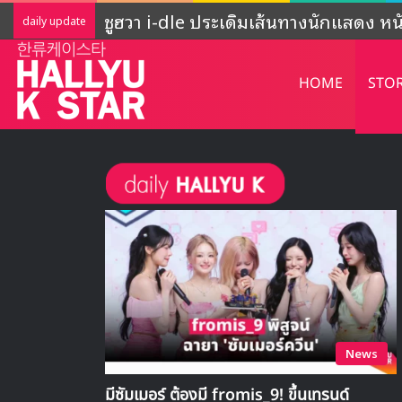
ADOR ชี้แจงกิจกรรมของ NewJeans ‘ยั
daily update
HOME
STO
News
มีซัมเมอร์ ต้องมี fromis_9! ขึ้นเทรนด์