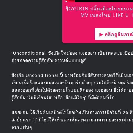
🎙GYUBIN ปลื้มเมืองไทยขนาด
MV เพลงใหม่ LIKE U 10
▶ คลิกดูสัมภาษณ์
‘Unconditional’ ซิงเกิลใหม่ของ แจฮยอน เป็นเพลงแนวป๊อป
ถ่ายทอดความรู้สึกด้วยซาวนด์แบบบลูส์
ซิงเกิล Unconditional นี้ มาพร้อมกับสีสันทางดนตรีที่เป็น
เขียนเนื้อร้องและแต่งเพลงในพาร์ทต่างๆ รวมไปถึงท่อนคอรัสด
แสดงออกที่เต็มไปด้วยความโรแมนติกของ แจฮยอน ซึ่งได้ถ่ายท
รู้สึกอัน ‘ไม่มีเงื่อนไข’ หรือ ‘ข้อแม้ใดๆ’ ที่มีต่อคนที่รัก
แจฮยอน ได้เริ่มต้นเดบิวต์โซโล่อย่างเป็นทางการเมื่อวันที่ 
อัลบั้มแรก ‘J’ ที่โชว์ให้เห็นเสน่ห์และความสามารถของเขาผ่าน
จากแฟนๆ