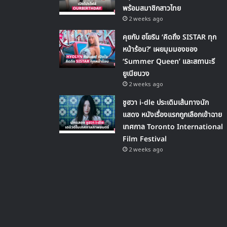
พร้อมสมาชิกสาวไทย
2 weeks ago
คุยกับ ฮโยริน ‘คิดถึง SISTAR ทุก
หน้าร้อน?’ เผยมุมมองของ
‘Summer Queen’ และสถานะรี
ยูเนียนวง
2 weeks ago
ชูฮวา i-dle ประเดิมเส้นทางนัก
แสดง หนังเรื่องแรกถูกเลือกเข้าฉาย
เทศกาล Toronto International
Film Festival
2 weeks ago