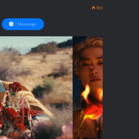
955
Messenger