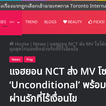
งไม่ชัดเจน’ หลังปล่อยคอนเทนต์พิเศษฉลองครบรอบ 4
RIES
TREND
BLOGS
BEAUTY
PICKS!
HOT
Home
|
News
|
แจฮยอน NCT ส่ง MV โซโล่เ
มุมสุดโรแมนติกผ่านรักที่ไร้เงื่อนไข
News
Play
แจฮยอน NCT ส่ง MV โซโ
‘Unconditional’ พร้อมโ
ผ่านรักที่ไร้เงื่อนไข