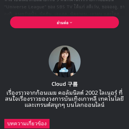
“Universe League” ของ SBS TV ได้แก่ สตีเว่น, ซอจองอู, ชา
อุงกี, จางชว๋ายปั๋ว, พัคฮัน, เจแอล, พัคจูวอน, เจวอน และไดสุ
เกะ
อ่านต่อ
จากเด็กรายการออดิชัน สู่การเป็น “ไอคอน” แห่งยุคใหม่ที่มี
แฟน ๆ รอสนับสนุนพวกเขาตั้งแต่วันแรกที่เดบิวต์
Cloud 구름
เรื่องราวจากก้อนเมฆ คอลัมนิสต์ 2002 ไลเนอร์ ที่
สนใจเรื่องราวของวงการบันเทิงเกาหลี เทคโนโลยี
และเทรนด์สนุกๆ บนโลกออนไลน์
บทความเกี่ยวข้อง
🎙GYUBIN ปลื้มเมืองไทยขนาดไหน? ถึงกลับมาถ่าย