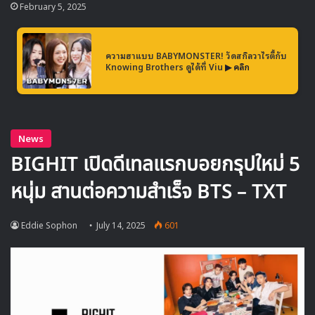
กรกฎาคมที่ผ่านมา
February 5, 2025
ความฮาแบบ BABYMONSTER! วัดสกิลวาไรตี้กับ
Knowing Brothers ดูได้ที่ Viu
▶ คลิก
บนเวที Music Bank AHOF สร้างความประทับใจทั้งในด้าน
ความเป็นมืออาชีพ และความจริงใจในการสื่อสารกับแฟน ๆ
พร้อมกล่าวขอบคุณทีมผู้สร้างอย่างอบอุ่น และทำตามสัญญา 1st
Place ด้วยการโพสต์ท่าอย่างน่ารักตลอดเพลงในช่วง Encore