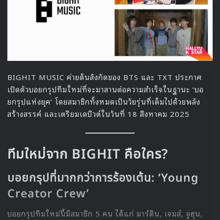
ลุยรางวัล “Next Icon” บนเวที K-
Hallyu Expo 2025
ความแรงของ AHOF ยังต่อเนื่อง ด้วยการผ่านเข้าสู่รอบ 2 ของ
รางวัล “Next Icon” บนเวที “NewSis Hallyu Expo” ที่จัด
ร่วมกับแพลตฟอร์ม STARDOM เปิดให้แฟนทั่วโลกได้ร่วม
โหวตให้กับศิลปินที่ตัวเองรัก โหวตฟรีวันละ 5 ครั้ง และโหวต
แบบ Gold Star ไม่จำกัด
โดยรอบ 2 จะสิ้นสุดในวันที่ 23 กรกฎาคม และรอบตัดสินจะจัด
ขึ้นในวันที่ 28 สิงหาคม ณ โรงแรมลอตเต้ โซล
จากเด็กฝึกในรายการออดิชัน สู่การเป็นศิลปินที่ทั้งแฟนคลับ
และชาร์ตเพลงให้การยอมรับ AHOF ได้พิสูจน์แล้วว่า “ยุคของอ
อดิชัน K-Pop” ยังไม่ตาย พวกเขาไม่เพียงแต่พาเพลง
Rendezvous สะกดใจผู้ฟัง แต่ยังเดินหน้าสร้างเรื่องราวของตัว
เองในฐานะรุ่นใหม่ที่ทรงพลังที่สุดของปี 2025