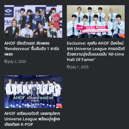
MV เพลงใหม่ LIKE U 100 ที่กรุงเทพ
▶ คลิกดูสัมภาษณ์พิเศษ
AHOF เปิดตัวแรง! ส่งเพลง
Exclusive: คุยกับ AHOF น้องใหม่
พลังของ “Rendezvous” กวาด 3
‘Rendezvous‘ ขึ้นอันดับ 1 ชาร์ต
จาก Universe League การเดบิวต์
เพลง
ด้วยความมุ่งมั่นแบบฉบับ ‘All-time
ถ้วยรายการเพลง
Hall Of Famer’
July 2, 2025
July 1, 2025
หลังเปิดตัวอัลบั้มเดบิวต์
WHO WE ARE
เมื่อวันที่ 1 กรกฎาคม
AHOF ก็เริ่มต้นสร้างประวัติศาสตร์ทันที ด้วยยอดขายอัลบั้มสูง
ถึง 360,985 แผ่นในสัปดาห์แรก ขึ้นแท่นอันดับ 1 ของศิลปิน
ชายหน้าใหม่ในปี 2025
ในด้านรายการเพลง พวกเขาโชว์ความสามารถบนเวที ‘The
AHOF เตรียมเดบิวต์! บอยกรุปจาก
Show’ จนคว้าอันดับ 1 ภายในหนึ่งสัปดาห์ ตามด้วย ‘Show
Universe League พร้อมมุ่งสู่หอ
Champion’ และล่าสุด ‘Music Bank’ ของ KBS เมื่อวันที่ 11
เกียรติยศ K-POP