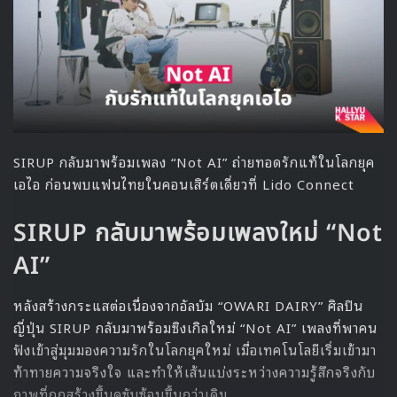
เซ็ตลิสต์พิเศษที่แฟน ๆ รอได้เลย
KISS OF LIFE ยังเล่าถึงการเตรียมงานแฟนมีตติ้งครั้งนี้ว่า พวก
เธอตั้งใจคิดจากมุมของ KISSY ว่าอยากเห็นอะไร และอยาก