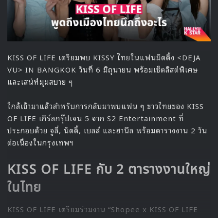
KISS OF LIFE เตรียมพบ KISSY ไทยในแฟนมีตติ้ง <DEJA
VU> IN BANGKOK วันที่ 6 มิถุนายน พร้อมเซ็ตลิสต์พิเศษ
และเสน่ห์มุมสบาย ๆ
ใกล้เข้ามาแล้วสำหรับการกลับมาพบแฟน ๆ ชาวไทยของ KISS
OF LIFE เกิร์ลกรุ๊ปเจน 5 จาก S2 Entertainment ที่
ประกอบด้วย จูลี่, นัตตี้, เบลล์ และฮานึล พร้อมตารางงาน 2 วัน
ต่อเนื่องในกรุงเทพฯ
KISS OF LIFE กับ 2 ตารางงานใหญ่
ในไทย
KISS OF LIFE เตรียมร่วมงาน “Shopee x KISS OF LIFE