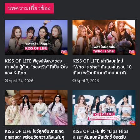
บทความเกี่ยวข้อง
▶ คลิกดูสัมภาษณ์พิเศษ
งานแฟนมีตติ้งครั้งนี้จัดโดย Four One One
Entertainment หรือ 411ent ของ กึ้ง เฉลิมชัย มหากิจศิริ
ร่วมกับต้นสังกัด S2 Entertainment และ WONDER
ประเทศเกาหลีใต้
KISS OF LIFE พิสูจน์จังหวะของ
KISS OF LIFE เล่าถึงบทใหม่
“เอเนอร์จีของแฟน ๆ ชาวไทยเนี่ยสุด
ค่ายเล็ก สู้ด้วย “ของจริง” ที่เป็นหัวใจ
“Who is she” คัมแบคในรอบ 10
ของ K-Pop
เดือน พร้อมนิยามตัวตนบนเวที
ยอดมาก”
April 24, 2026
April 7, 2026
ก่อนเดินทางมาพบแฟน ๆ ที่เมืองไทย ซึ่งเป็นโฮมทาวน์ของ นัต
ตี้ อาณัชญา สุพุทธิพงศ์ ทั้ง 4 สมาชิกได้ส่งคลิป Exclusive
Q&A อุ่นเครื่องถึง KISSY ชาวไทย
พวกเธอพูดถึงประเทศไทยว่า “ถ้าพูดถึงเมืองไทย สิ่งแรกที่
KISS OF LIFE โชว์ลุคฮันบกสะกด
KISS OF LIFE ส่ง “Lips Hips
นึกถึงคือพี่นัตตี้ค่ะ แล้วก็! นึกถึงแฟนๆ ชาวไทย! เอเนอร์จีของ
ทุกสายตา พร้อมข้อความถึงแฟนๆ
Kiss” คัมแบคฟีลเซ็กซี่ ฮ็อตรับ