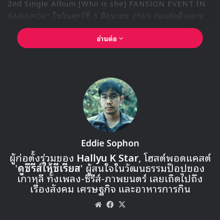
2nd Single Album [Who is she] FANSIGN EVENT IN
BANGKOK” ในวันศุกร์ที่ 5 มิถุนายน 2569 ก่อนต่อด้วยงาน
“2026 KISS OF LIFE ASIA FANMEETING TOUR <DEJA
อ่านต่อ
VU> IN BANGKOK” ในวันเสาร์ที่ 6 มิถุนายน 2569 เวลา
18:00 น. ณ บีซีซี ฮอลล์ ชั้น 5 เซ็นทรัล พลาซ่า ลาดพร้าว
Eddie Sophon
ผู้ก่อตั้งร่วมของ
Hallyu K Star
, โฮสต์พอดแคสต์
'
ดูซีรีส์ให้ซีเรียส
' ผู้สนใจในวัฒนธรรมป๊อปของ
เกาหลี ทั้งเพลง-ซีรีส์-ภาพยนตร์ เลยเถิดไปถึง
เรื่องสังคม เศรษฐกิจ และอาหารการกิน
🎙GYUBIN ปลื้มเมืองไทยขนาดไหน? ถึงกลับมาถ่าย
MV เพลงใหม่ LIKE U 100 ที่กรุงเทพ
Website
Facebook
X