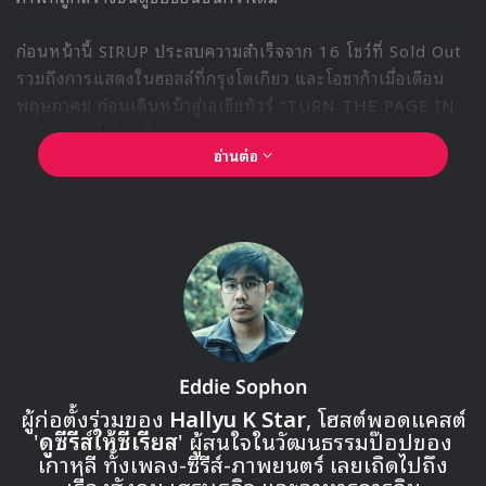
สัมผัสเสน่ห์แบบใดจากวง
“ปกติในคอนเสิร์ตพวกเราจะโชว์มุมเกิร์ลครัช มุมเท่ๆ แต่สำหรับ
งานแฟนมีตติ้ง พวกเรากำลังตั้งใจเตรียมงานให้ได้มาแบ่งปัน
ความสุขเล็กๆ น้อยๆ กับ KISSY และเตรียมเซ็ตลิสต์ที่ปกติไม่
ค่อยได้โชว์ให้ดูไว้เยอะเลย เพราะฉะนั้นตั้งตารอได้เลยค่ะ”
รายละเอียดบัตร KISS OF LIFE
<DEJA VU> IN BANGKOK
บัตรงาน “2026 KISS OF LIFE ASIA FANMEETING TOUR
<DEJA VU> IN BANGKOK” จำหน่ายผ่านไทยทิคเก็ตเมเจอร์
ทั้งจุดจำหน่ายทุกสาขาและระบบออนไลน์ บัตรราคา 3,500 และ
5,900 บาท
ติดตามรายละเอียดเพิ่มเติมและอัปเดตกำหนดการต่าง ๆ ได้ทา
งออฟฟิเชียลโซเชียลมีเดียของผู้จัดงาน @411ent