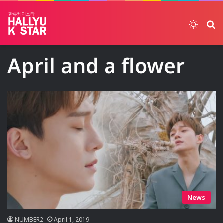
Switch
ค้
April and a flower
News
NUMBER2
April 1, 2019