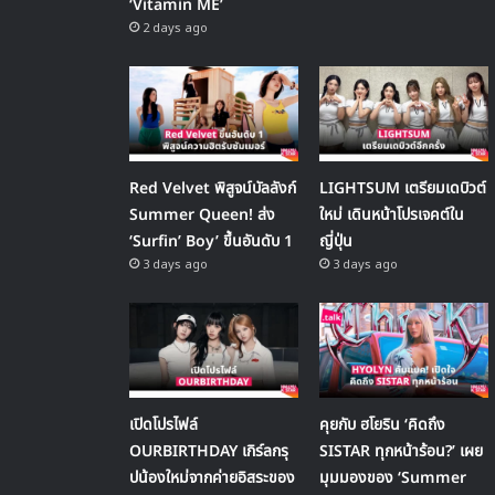
‘Vitamin ME’
2 days ago
Red Velvet พิสูจน์บัลลังก์
LIGHTSUM เตรียมเดบิวต์
Summer Queen! ส่ง
ใหม่ เดินหน้าโปรเจคต์ใน
‘Surfin’ Boy’ ขึ้นอันดับ 1
ญี่ปุ่น
3 days ago
3 days ago
เปิดโปรไฟล์
คุยกับ ฮโยริน ‘คิดถึง
OURBIRTHDAY เกิร์ลกรุ
SISTAR ทุกหน้าร้อน?’ เผย
ปน้องใหม่จากค่ายอิสระของ
มุมมองของ ‘Summer