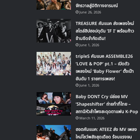
จักรวาลสู่มิติทางอารมณ์
June 26, 2026
TREASURE คัมแบค ส่งเพลงใหม่
สไตล์ฮิปฮอปดุดัน ‘IF I’ พร้อมก้าว
ข้ามขีดจำกัดเดิม!
June 1, 2026
tripleS คัมแบค ASSEMBLE26
‘LOVE & POP’ pt.1 – เปิดตัว
เพลงใหม่ ‘Baby Flower’ ตั้งเป้า
อันดับ 1 รายการเพลง!
June 1, 2026
Baby DONT Cry ปล่อย MV
‘Shapeshifter’ ถ่ายทำที่ไทย –
สถานีหัวลำโพงสะดุดตาแฟน K-Pop
March 11, 2026
ฮอตคัมแบค: ATEEZ ส่ง MV เพลง
ใหม่โชว์พลังสุดเดือด ร้อนแรงจน