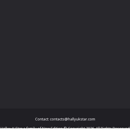
Contact: contacts@hallyukstar.com
Hallyu K Star a family of New Edition © Copyright 2026, All Rights Reserved