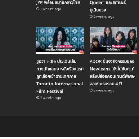
JYP พร้อมสมาชิกสาวไทย
Queen’ และสถานะรี
2 weeks ago
ยูเนียนวง
2 weeks ago
ชูฮวา i-dle ประเดิมเส้น
ADOR ชี้แจงกิจกรรมของ
ทางนักแสดง หนังเรื่องแรก
NewJeans ‘ยังไม่ชัดเจน’
ถูกเลือกเข้าฉายเทศกาล
หลังปล่อยคอนเทนต์พิเศษ
Toronto International
ฉลองครบรอบ 4 ปี
2 weeks ago
Film Festival
2 weeks ago