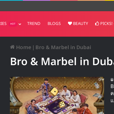
n! ส่ง ‘Surfin’ Boy’ ขึ้นอันดับ 1
RIES
TREND
BLOGS
BEAUTY
PICKS!
HOT
Home
|
Bro & Marbel in Dubai
Bro & Marbel in Dub
B
ค
แ