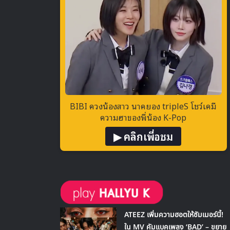
BIBI ควงน้องสาว นาคยอง tripleS โชว์เคมี
ความฮาของพี่น้อง K-Pop
▶ คลิกเพื่อชม
ATEEZ เพิ่มความฮอตให้ซัมเมอร์นี้!
ใน MV คัมแบคเพลง ‘BAD’ – ขยาย