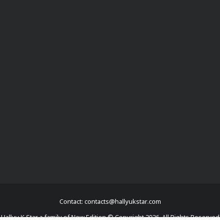
Contact: contacts@hallyukstar.com
Hallyu K Star a family of New Edition © Copyright 2026, All Rights Reserved