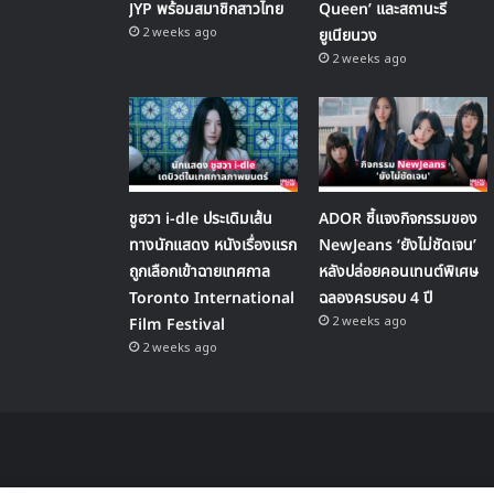
JYP พร้อมสมาชิกสาวไทย
Queen’ และสถานะรี
2 weeks ago
ยูเนียนวง
2 weeks ago
ชูฮวา i-dle ประเดิมเส้น
ADOR ชี้แจงกิจกรรมของ
ทางนักแสดง หนังเรื่องแรก
NewJeans ‘ยังไม่ชัดเจน’
ถูกเลือกเข้าฉายเทศกาล
หลังปล่อยคอนเทนต์พิเศษ
Toronto International
ฉลองครบรอบ 4 ปี
2 weeks ago
Film Festival
2 weeks ago