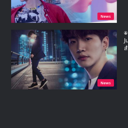
News
J
ส
News