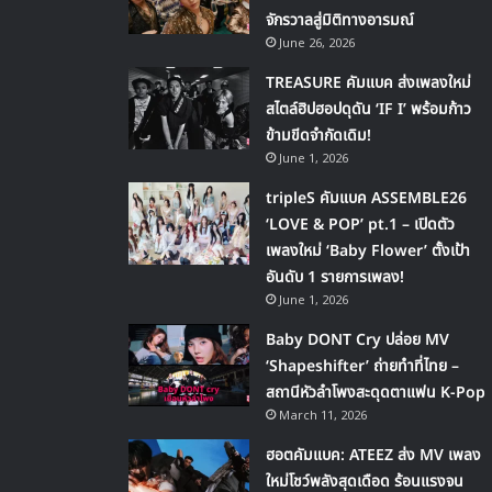
จักรวาลสู่มิติทางอารมณ์
June 26, 2026
TREASURE คัมแบค ส่งเพลงใหม่
สไตล์ฮิปฮอปดุดัน ‘IF I’ พร้อมก้าว
ข้ามขีดจำกัดเดิม!
June 1, 2026
tripleS คัมแบค ASSEMBLE26
‘LOVE & POP’ pt.1 – เปิดตัว
เพลงใหม่ ‘Baby Flower’ ตั้งเป้า
อันดับ 1 รายการเพลง!
June 1, 2026
Baby DONT Cry ปล่อย MV
‘Shapeshifter’ ถ่ายทำที่ไทย –
สถานีหัวลำโพงสะดุดตาแฟน K-Pop
March 11, 2026
ฮอตคัมแบค: ATEEZ ส่ง MV เพลง
ใหม่โชว์พลังสุดเดือด ร้อนแรงจน