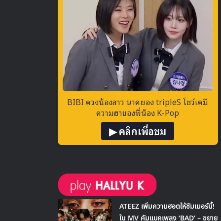
BIBI ควงน้องสาว นาคยอง tripleS โชว์เคมี
ความฮาของพี่น้อง K-Pop
▶ คลิกเพื่อชม
ATEEZ เพิ่มความฮอตให้ซัมเมอร์นี้!
ใน MV คัมแบคเพลง ‘BAD’ – ขยาย