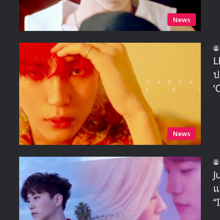
News
L
ป
‘
News
J
แ
“