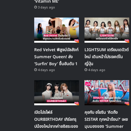
‘Vitamin ME’
3 days ago
Red Velvet พิสูจน์บัลลังก์
LIGHTSUM เตรียมเดบิวต์
Summer Queen! ส่ง
ใหม่ เดินหน้าโปรเจคต์ใน
‘Surfin’ Boy’ ขึ้นอันดับ 1
ญี่ปุ่น
4 days ago
4 days ago
เปิดโปรไฟล์
คุยกับ ฮโยริน ‘คิดถึง
OURBIRTHDAY เกิร์ลกรุ
SISTAR ทุกหน้าร้อน?’ เผย
ปน้องใหม่จากค่ายอิสระของ
มุมมองของ ‘Summer