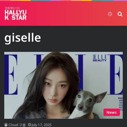
Switch
ค้
giselle
News
Cloud 구름
July 17, 2025