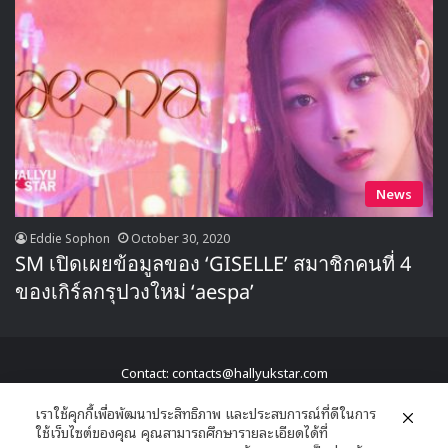
News
Eddie Sophon
October 30, 2020
SM เปิดเผยข้อมูลของ ‘GISELLE’ สมาชิกคนที่ 4
ของเกิร์ลกรุปวงใหม่ ‘aespa’
Contact: contacts@hallyukstar.com
Hallyu K Star a family of New Edition © Copyright 2026, All Rights
เราใช้คุกกี้เพื่อพัฒนาประสิทธิภาพ และประสบการณ์ที่ดีในการ
ใช้เว็บไซต์ของคุณ คุณสามารถศึกษารายละเอียดได้ที่
Reserved