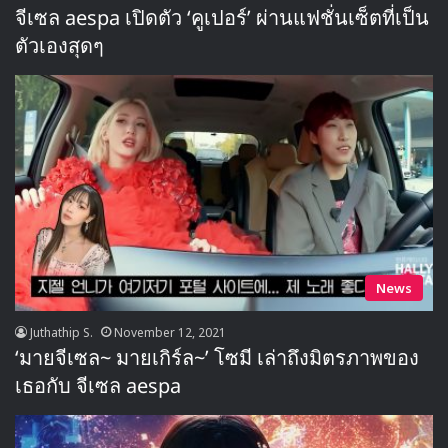
จีเซล aespa เปิดตัว ‘คูเปอร์’ ผ่านแฟชั่นเซ็ตที่เป็น
ตัวเองสุดๆ
News
Juthathip S.
November 12, 2021
‘มายจีเซล~ มายเกิร์ล~’ โซมี เล่าถึงมิตรภาพของ
เธอกับ จีเซล aespa