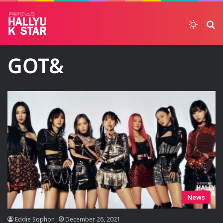
Switch
ค้
GOT&
News
Eddie Sophon
December 26, 2021