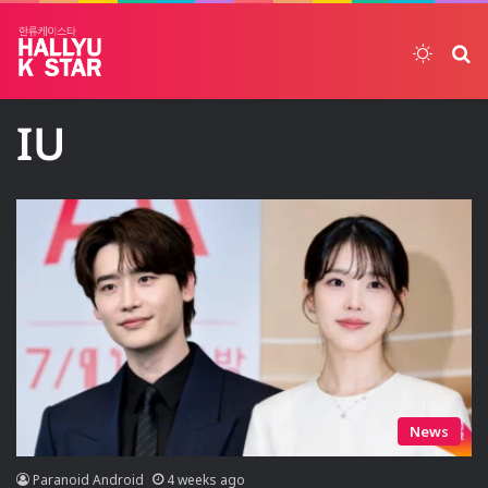
Switch
ค้
IU
News
Paranoid Android
4 weeks ago