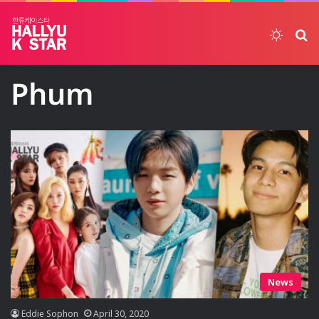
Switch
ค้
Phum
News
Eddie Sophon
April 30, 2020